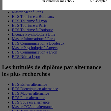
Personnaliser mes choix
Tout accepter
Master Psychologie à Paris
Master Meef à Lyon
Master Meef à Paris
BTS Tourisme à Bordeaux
BTS Tourisme à Lyon
BTS Tourisme à Paris
BTS Tourisme à Toulouse
Licence Psychologie à Lille
Master Informatique à Paris
BTS Communication à Bordeaux
Master Psychologie à Angers
BTS Communication à Lyon
BTS Ndrc à Lyon
Les intitulés de diplôme par alternance
les plus recherchés
BTS Esf en alternance
BTS Dietetique en alternance
BTS Mco en alternance
BTS Pi en alternance
BTS Sp3s en alternance
Master CCA en alternance