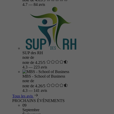
4.7
—
84 avis
SUP des RH
note de
note de 4.25/5
4.3
—
223 avis
MBS - School of Business
note de
note de 4.26/5
4.3
—
141 avis
Tous les avis
PROCHAINS ÉVÈNEMENTS
09
Septembre