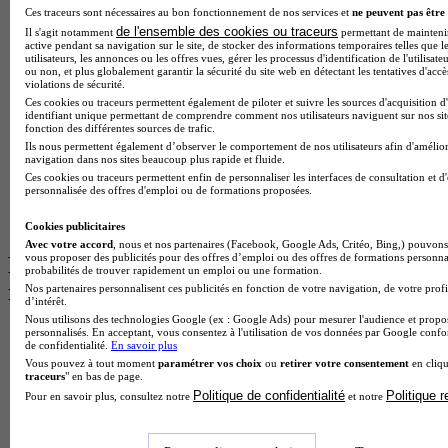
BTS Sio
Ces traceurs sont nécessaires au bon fonctionnement de nos services et
ne peuvent pas être 
BTS Communication
de l'ensemble des cookies ou traceurs
Il s'agit notamment
permettant de maintenir 
BTS Esf
active pendant sa navigation sur le site, de stocker des informations temporaires telles que l
utilisateurs, les annonces ou les offres vues, gérer les processus d'identification de l'utilisateu
Licence Science de l education
ou non, et plus globalement garantir la sécurité du site web en détectant les tentatives d'acc
BTS Pi
violations de sécurité.
Master International Business
Ces cookies ou traceurs permettent également de piloter et suivre les sources d'acquisition d
BTS Sp3s
identifiant unique permettant de comprendre comment nos utilisateurs naviguent sur nos site
fonction des différentes sources de trafic.
BAC Pro Assp
Ils nous permettent également d’observer le comportement de nos utilisateurs afin d'amélior
BTS Gpme
navigation dans nos sites beaucoup plus rapide et fluide.
Master MA
Ces cookies ou traceurs permettent enfin de personnaliser les interfaces de consultation et d
BTS Dietetique
personnalisée des offres d'emploi ou de formations proposées.
Master Mass
Cap Cuisine
Cookies publicitaires
Avec votre accord
, nous et nos partenaires (Facebook, Google Ads, Critéo, Bing,) pouvons 
vous proposer des publicités pour des offres d’emploi ou des offres de formations personna
Les intitulés de diplôme par ville les plus
probabilités de trouver rapidement un emploi ou une formation.
recherchés
Nos partenaires personnalisent ces publicités en fonction de votre navigation, de votre profi
d’intérêt.
Nous utilisons des technologies Google (ex : Google Ads) pour mesurer l'audience et propos
personnalisés. En acceptant, vous consentez à l'utilisation de vos données par Google conf
Master Meef à Lille
de confidentialité.
En savoir plus
Prépa Medecine à Paris
Vous pouvez à tout moment
paramétrer vos choix
ou
retirer votre consentement
en cliqu
Licence Psychologie à Paris
traceurs
" en bas de page.
Master Psychologie à Lyon
Politique de confidentialité
Politique 
Pour en savoir plus, consultez notre
et notre
Licence Psychologie à Toulouse
Master Psychologie à Lille
Master Psychologie à Montpellier