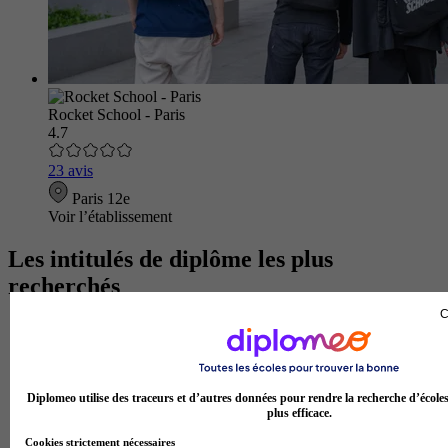
Rocket School - Paris
4.7
23 avis
Paris 12e
Voir l’établissement
Les intitulés de diplôme les plus
recherchés
C
Master Marketing Digital
BTS Ndrc
BTS Mco
Master Data science
Diplomeo utilise des traceurs et d’autres données pour rendre la recherche d’école
Master Meef
plus efficace.
MBA International Business
BTS Sam
Cookies strictement nécessaires