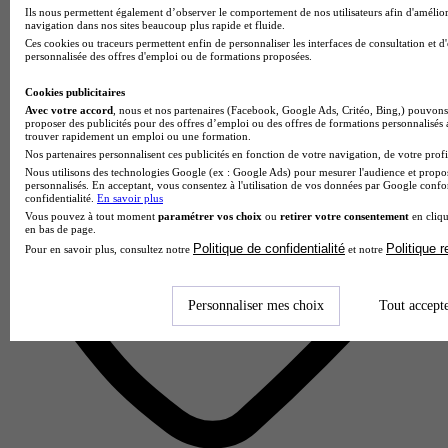
Ils nous permettent également d’observer le comportement de nos utilisateurs afin d'amélior
navigation dans nos sites beaucoup plus rapide et fluide.
3 avis
Ces cookies ou traceurs permettent enfin de personnaliser les interfaces de consultation et d
personnalisée des offres d'emploi ou de formations proposées.
Arcueil
Cookies publicitaires
Avec votre accord
, nous et nos partenaires (Facebook, Google Ads, Critéo, Bing,) pouvons 
proposer des publicités pour des offres d’emploi ou des offres de formations personnalisés
trouver rapidement un emploi ou une formation.
Nos partenaires personnalisent ces publicités en fonction de votre navigation, de votre profil
Nous utilisons des technologies Google (ex : Google Ads) pour mesurer l'audience et propos
personnalisés. En acceptant, vous consentez à l'utilisation de vos données par Google conf
confidentialité.
En savoir plus
Vous pouvez à tout moment
paramétrer vos choix
ou
retirer votre consentement
en cliqu
en bas de page.
Politique de confidentialité
Politique 
Pour en savoir plus, consultez notre
et notre
Personnaliser mes choix
Tout accept