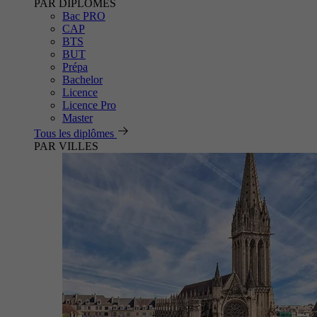
PAR DIPLÔMES
Bac PRO
CAP
BTS
BUT
Prépa
Bachelor
Licence
Licence Pro
Master
Tous les diplômes
PAR VILLES