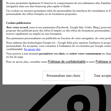
Ils nous permettent également d’observer le comportement de nos utilisateurs afin d'amélior
navigation dans nos sites beaucoup plus rapide et fluide.
Ces cookies ou traceurs permettent enfin de personnaliser les interfaces de consultation et d
personnalisée des offres d'emploi ou de formations proposées.
Cookies publicitaires
Avec votre accord
, nous et nos partenaires (Facebook, Google Ads, Critéo, Bing,) pouvons 
proposer des publicités pour des offres d’emploi ou des offres de formations personnalisés
trouver rapidement un emploi ou une formation.
Nos partenaires personnalisent ces publicités en fonction de votre navigation, de votre profil
Nous utilisons des technologies Google (ex : Google Ads) pour mesurer l'audience et propos
personnalisés. En acceptant, vous consentez à l'utilisation de vos données par Google conf
confidentialité.
En savoir plus
Ipac Bachelor Factory - Bordeaux
Vous pouvez à tout moment
paramétrer vos choix
ou
retirer votre consentement
en cliqu
en bas de page.
5.0
Politique de confidentialité
Politique 
Pour en savoir plus, consultez notre
et notre
6 avis
Bordeaux
Personnaliser mes choix
Tout accept