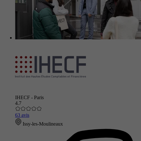
IHECF - Paris
4.7
63 avis
Issy-les-Moulineaux