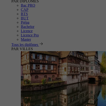
PAR DIPLÔMES
Bac PRO
CAP
BTS
BUT
Prépa
Bachelor
Licence
Licence Pro
Master
Tous les diplômes
PAR VILLES