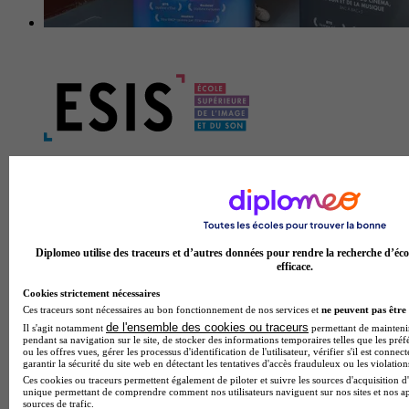
ESIS - Paris
5.0
2 avis
Diplomeo utilise des traceurs et d’autres données pour rendre la recherche d’éco
efficace.
Paris
Voir l’établissement
Cookies strictement nécessaires
Ces traceurs sont nécessaires au bon fonctionnement de nos services et
ne peuvent pas être 
de l'ensemble des cookies ou traceurs
Il s'agit notamment
permettant de maintenir 
pendant sa navigation sur le site, de stocker des informations temporaires telles que les préf
ou les offres vues, gérer les processus d'identification de l'utilisateur, vérifier s'il est conn
garantir la sécurité du site web en détectant les tentatives d'accès frauduleux ou les violation
Ces cookies ou traceurs permettent également de piloter et suivre les sources d'acquisition d'
unique permettant de comprendre comment nos utilisateurs naviguent sur nos sites et nos ap
sources de trafic.