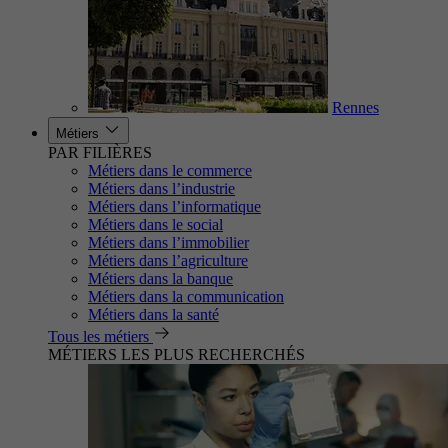
Rennes
Métiers
PAR FILIÈRES
Métiers dans le commerce
Métiers dans l’industrie
Métiers dans l’informatique
Métiers dans le social
Métiers dans l’immobilier
Métiers dans l’agriculture
Métiers dans la banque
Métiers dans la communication
Métiers dans la santé
Tous les métiers
MÉTIERS LES PLUS RECHERCHÉS