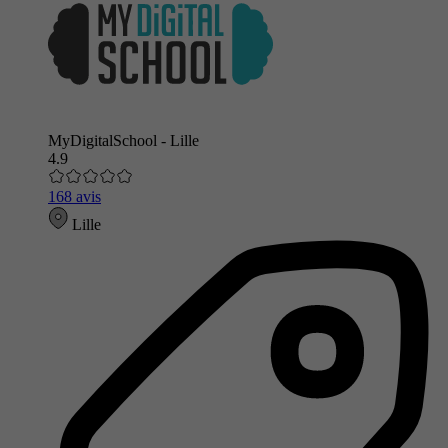
MyDigitalSchool - Lille
4.9
168 avis
Lille