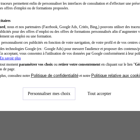
traceurs permettent enfin de personnaliser les interfaces de consultation et d'effectuer une prése
es offres d'emploi ou de formations proposées.
itaires
cord
, nous et nos partenaires (Facebook, Google Ads, Critéo, Bing,) pouvons utiliser des trace
blicités pour des offres d’emploi ou des offres de formations personnalisés afin d’augmenter v
dement un emploi ou une formation.
personnalisent ces publicités en fonction de votre navigation, de votre profil et de vos centres d
des technologies Google (ex : Google Ads) pour mesurer l'audience et proposer des contenus/pu
En acceptant, vous consentez à l'utilisation de vos données par Google conformément à leur poli
En savoir plus
 tout moment
paramétrer vos choix
ou
retirer votre consentement
en cliquant sur le lien "
Gér
as de page.
Politique de confidentialité
Politique relative aux cook
plus, consultez notre
et notre
Personnaliser mes choix
Tout accepter