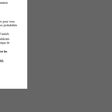
ntation
urs pour vous
os probabilités
’intérêt.
blicités
tique de
er les
ies
.