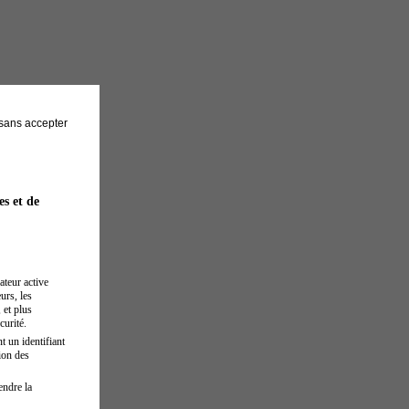
sans accepter
es et de
ateur active
urs, les
 et plus
curité.
t un identifiant
ion des
endre la