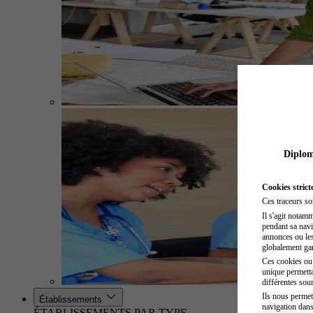
Diplome
Cookies strict
Ces traceurs so
Il s'agit notam
pendant sa navig
annonces ou les 
globalement gara
Ces cookies ou t
unique permetta
différentes sour
Ils nous permet
Établissements
navigation dans
ÉTABLISSEMENTS PAR TYPE