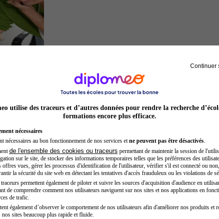
Continuer 
Entrepreneur
o utilise des traceurs et d’autres données pour rendre la recherche d’écol
formations encore plus efficace.
ement nécessaires
nt nécessaires au bon fonctionnement de nos services et
ne peuvent pas être désactivés
.
de l'ensemble des cookies ou traceurs
ment
permettant de maintenir la session de l'utilis
ation sur le site, de stocker des informations temporaires telles que les préférences des utilisate
offres vues, gérer les processus d'identification de l'utilisateur, vérifier s'il est connecté ou non,
ntir la sécurité du site web en détectant les tentatives d'accès frauduleux ou les violations de sé
raceurs permettent également de piloter et suivre les sources d'acquisition d'audience en utilisan
nt de comprendre comment nos utilisateurs naviguent sur nos sites et nos applications en fonct
Secrétaire médicale
ces de trafic.
tent également d’observer le comportement de nos utilisateurs afin d'améliorer nos produits et r
 nos sites beaucoup plus rapide et fluide.