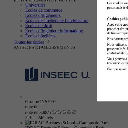
Ces cookies ou 
Universités
personnalisée d
Écoles de commerce
Écoles d’ingénieurs
Cookies public
Écoles des métiers de l’architecture
Avec votre ac
Écoles de droit
proposer des pu
Écoles d’ingénieur informatique
de trouver rapi
Écoles hôtelières
Nos partenaires 
Toutes les écoles
Nous utilisons 
AVIS DES ÉTABLISSEMENTS
personnalisés. 
confidentialité.
Vous pouvez à
traceurs
" en b
Pour en savoir 
Groupe INSEEC
note de
note de 3.88/5
3.9
—
240 avis
IDRAC Business School - Campus de Paris