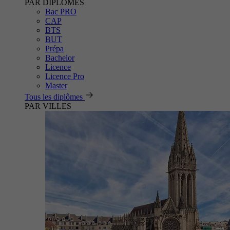
PAR DIPLÔMES
Bac PRO
CAP
BTS
BUT
Prépa
Bachelor
Licence
Licence Pro
Master
Tous les diplômes
PAR VILLES