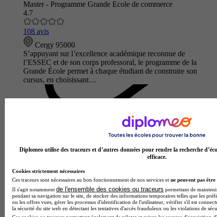
Master - Programme Grande Ecole de commerce
4.7
108 avis
Cergy 95000
S’appuyant sur l’excellence académique reconnue de
l’ESSEC et de son corps professoral, le programme de la
Grande École permet à chaque étudiant de construire son
cursus, en choisissant…
Diplomeo utilise des traceurs et d’autres données pour rendre la recherche d’éco
efficace.
Cookies strictement nécessaires
Ces traceurs sont nécessaires au bon fonctionnement de nos services et
ne peuvent pas être 
de l'ensemble des cookies ou traceurs
Il s'agit notamment
permettant de maintenir 
pendant sa navigation sur le site, de stocker des informations temporaires telles que les préf
ENSEA
ou les offres vues, gérer les processus d'identification de l'utilisateur, vérifier s'il est conn
Master - Recherche - Systèmes Intelligents et Communicants
la sécurité du site web en détectant les tentatives d'accès frauduleux ou les violations de sécu
Ces cookies ou traceurs permettent également de piloter et suivre les sources d'acquisition d'