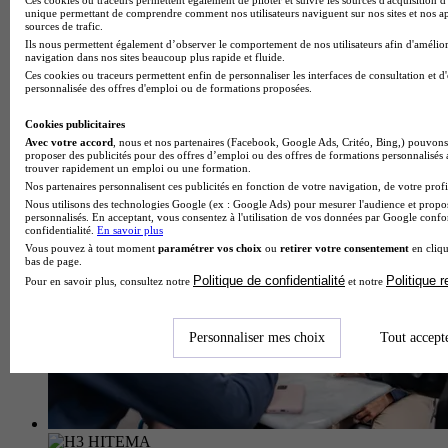
4.5
unique permettant de comprendre comment nos utilisateurs naviguent sur nos sites et nos ap
sources de trafic.
53 avis
Ils nous permettent également d’observer le comportement de nos utilisateurs afin d'amélior
navigation dans nos sites beaucoup plus rapide et fluide.
Cergy 95000
Ces cookies ou traceurs permettent enfin de personnaliser les interfaces de consultation et d
Systèmes Intelligents et communicants (SIC) Master
personnalisée des offres d'emploi ou de formations proposées.
Recherche Sciences et Techniques Mention Sciences
Informatiques et Génie Electrique La spécialité en recherche «
Cookies publicitaires
Systè…
Avec votre accord
, nous et nos partenaires (Facebook, Google Ads, Critéo, Bing,) pouvons 
proposer des publicités pour des offres d’emploi ou des offres de formations personnalisés
trouver rapidement un emploi ou une formation.
Nos partenaires personnalisent ces publicités en fonction de votre navigation, de votre profil
Nous utilisons des technologies Google (ex : Google Ads) pour mesurer l'audience et propos
personnalisés. En acceptant, vous consentez à l'utilisation de vos données par Google conf
confidentialité.
En savoir plus
Vous pouvez à tout moment
paramétrer vos choix
ou
retirer votre consentement
en cliqu
bas de page.
Politique de confidentialité
Politique 
Pour en savoir plus, consultez notre
et notre
Personnaliser mes choix
Tout accept