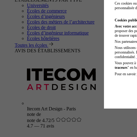
Ces cookies ou 
Universités
personnalisée d
Écoles de commerce
Écoles d’ingénieurs
Cookies public
Écoles des métiers de l’architecture
Avec votre ac
Écoles de droit
proposer des pu
Écoles d’ingénieur informatique
de trouver rapi
Écoles hôtelières
Nos partenaires 
Toutes les écoles
Nous utilisons 
AVIS DES ÉTABLISSEMENTS
personnalisés. 
confidentialité.
Vous pouvez à
traceurs
" en b
Pour en savoir 
Itecom Art Design - Paris
note de
note de 4.72/5
4.7
—
71 avis