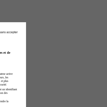
sans accepter
es et de
ateur active
urs, les
 et plus
curité.
t un identifiant
ion des
endre la