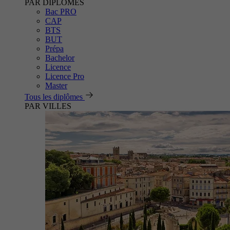
PAR DIPLÔMES
Bac PRO
CAP
BTS
BUT
Prépa
Bachelor
Licence
Licence Pro
Master
Tous les diplômes
PAR VILLES