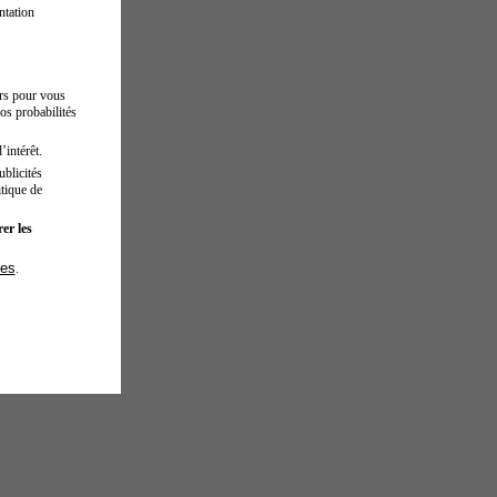
ntation
urs pour vous
os probabilités
’intérêt.
blicités
tique de
er les
ies
.