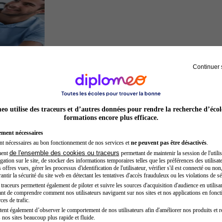
Continuer 
Kinésithérapeute sportif
o utilise des traceurs et d’autres données pour rendre la recherche d’écol
formations encore plus efficace.
ement nécessaires
nt nécessaires au bon fonctionnement de nos services et
ne peuvent pas être désactivés
.
de l'ensemble des cookies ou traceurs
ment
permettant de maintenir la session de l'utilis
ation sur le site, de stocker des informations temporaires telles que les préférences des utilisate
offres vues, gérer les processus d'identification de l'utilisateur, vérifier s'il est connecté ou non,
ntir la sécurité du site web en détectant les tentatives d'accès frauduleux ou les violations de sé
raceurs permettent également de piloter et suivre les sources d'acquisition d'audience en utilisan
nt de comprendre comment nos utilisateurs naviguent sur nos sites et nos applications en fonct
Auxiliaire de puériculture
ces de trafic.
tent également d’observer le comportement de nos utilisateurs afin d'améliorer nos produits et r
 nos sites beaucoup plus rapide et fluide.