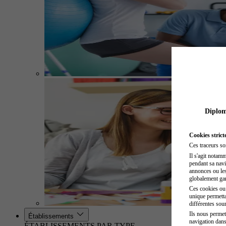
Diplome
Cookies strict
Ces traceurs so
Il s'agit notam
pendant sa navig
annonces ou les 
globalement gara
Ces cookies ou t
unique permetta
différentes sour
Ils nous permet
Établissements
navigation dans
ÉTABLISSEMENTS PAR TYPE