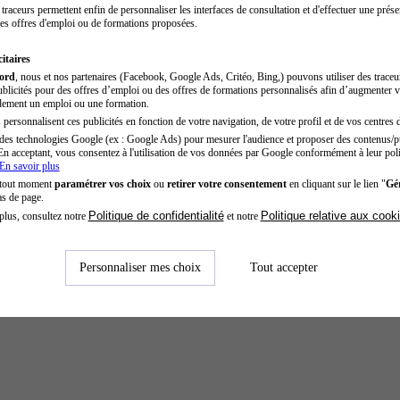
traceurs permettent enfin de personnaliser les interfaces de consultation et d'effectuer une prése
es offres d'emploi ou de formations proposées.
itaires
cord
, nous et nos partenaires (Facebook, Google Ads, Critéo, Bing,) pouvons utiliser des trace
blicités pour des offres d’emploi ou des offres de formations personnalisés afin d’augmenter v
dement un emploi ou une formation.
personnalisent ces publicités en fonction de votre navigation, de votre profil et de vos centres d
des technologies Google (ex : Google Ads) pour mesurer l'audience et proposer des contenus/pu
En acceptant, vous consentez à l'utilisation de vos données par Google conformément à leur poli
En savoir plus
 tout moment
paramétrer vos choix
ou
retirer votre consentement
en cliquant sur le lien "
Gér
as de page.
Politique de confidentialité
Politique relative aux cook
plus, consultez notre
et notre
Personnaliser mes choix
Tout accepter