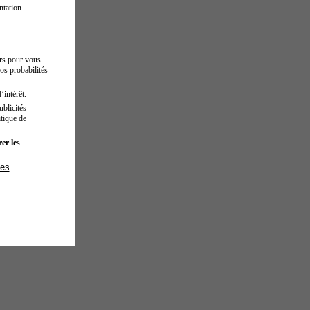
ntation
urs pour vous
os probabilités
’intérêt.
blicités
tique de
er les
ies
.