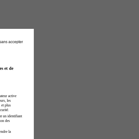
sans accepter
es et de
ateur active
urs, les
 et plus
curité.
t un identifiant
ion des
endre la