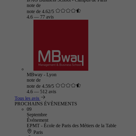
note de
note de 4.62/5
4.6
—
77 avis
MBway - Lyon
note de
note de 4.59/5
4.6
—
512 avis
Tous les avis
PROCHAINS ÉVÈNEMENTS
09
Septembre
Événement
EPMT - École de Paris des Métiers de la Table
Paris