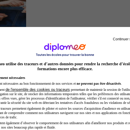
Continuer 
Auxiliaire de puériculture
o utilise des traceurs et d’autres données pour rendre la recherche d’écol
formations encore plus efficace.
ement nécessaires
nt nécessaires au bon fonctionnement de nos services et
ne peuvent pas être désactivés
.
de l'ensemble des cookies ou traceurs
ment
permettant de maintenir la session de l'utilis
ation sur le site, de stocker des informations temporaires telles que les préférences des utilisate
offres vues, gérer les processus d'identification de l'utilisateur, vérifier s'il est connecté ou non,
ntir la sécurité du site web en détectant les tentatives d'accès frauduleux ou les violations de sé
raceurs permettent également de piloter et suivre les sources d'acquisition d'audience en utilisan
nt de comprendre comment nos utilisateurs naviguent sur nos sites et nos applications en fonct
Développeur web
ces de trafic.
tent également d’observer le comportement de nos utilisateurs afin d'améliorer nos produits et r
 nos sites beaucoup plus rapide et fluide.