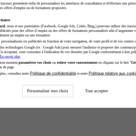
traceurs permettent enfin de personnaliser les interfaces de consultation et d'effectuer une prése
es offres d'emploi ou de formations proposées.
itaires
cord
, nous et nos partenaires (Facebook, Google Ads, Critéo, Bing,) pouvons utiliser des trace
blicités pour des offres d’emploi ou des offres de formations personnalisés afin d’augmenter v
dement un emploi ou une formation.
personnalisent ces publicités en fonction de votre navigation, de votre profil et de vos centres d
des technologies Google (ex : Google Ads) pour mesurer l'audience et proposer des contenus/pu
En acceptant, vous consentez à l'utilisation de vos données par Google conformément à leur poli
En savoir plus
 tout moment
paramétrer vos choix
ou
retirer votre consentement
en cliquant sur le lien "
Gér
as de page.
Politique de confidentialité
Politique relative aux cook
plus, consultez notre
et notre
Personnaliser mes choix
Tout accepter