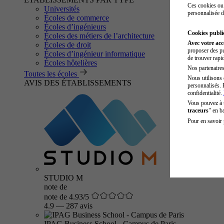
Ces cookies ou 
Universités
personnalisée d
Écoles de commerce
Écoles d’ingénieurs
Cookies public
Écoles des métiers de l’architecture
Avec votre ac
Écoles de droit
proposer des pu
Écoles d’ingénieur informatique
de trouver rapi
Écoles hôtelières
Nos partenaires 
Toutes les écoles
Nous utilisons 
AVIS DES ÉTABLISSEMENTS
personnalisés. 
confidentialité.
Vous pouvez à
traceurs
" en b
Pour en savoir 
STUDIO M
note de
note de 4.93/5
4.9
—
287 avis
IPAG Business School - Campus de Paris