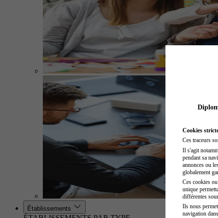
Diplome
Cookies strict
Ces traceurs so
Il s'agit notam
pendant sa navig
annonces ou les 
globalement gara
Ces cookies ou t
unique permetta
différentes sour
Ils nous permet
Établissements
navigation dans
ÉTABLISSEMENTS PAR TYPE