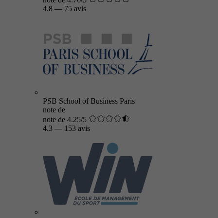
4.8
—
75 avis
PSB School of Business Paris
note de
note de 4.25/5
4.3
—
153 avis