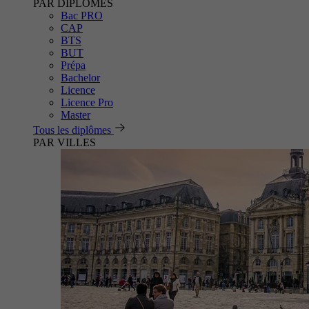
PAR DIPLÔMES
Bac PRO
CAP
BTS
BUT
Prépa
Bachelor
Licence
Licence Pro
Master
Tous les diplômes
PAR VILLES