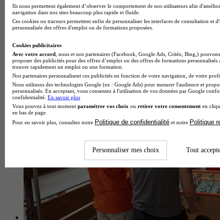
Ils nous permettent également d’observer le comportement de nos utilisateurs afin d'amélior
navigation dans nos sites beaucoup plus rapide et fluide.
Ces cookies ou traceurs permettent enfin de personnaliser les interfaces de consultation et d
personnalisée des offres d'emploi ou de formations proposées.
Cookies publicitaires
École de gestion et de commerce
Avec votre accord
, nous et nos partenaires (Facebook, Google Ads, Critéo, Bing,) pouvons 
proposer des publicités pour des offres d’emploi ou des offres de formations personnalisés
Voir l’établissement
trouver rapidement un emploi ou une formation.
Nos partenaires personnalisent ces publicités en fonction de votre navigation, de votre profil
Nous utilisons des technologies Google (ex : Google Ads) pour mesurer l'audience et propos
personnalisés. En acceptant, vous consentez à l'utilisation de vos données par Google conf
confidentialité.
En savoir plus
Vous pouvez à tout moment
paramétrer vos choix
ou
retirer votre consentement
en cliqu
en bas de page.
Politique de confidentialité
Politique 
Pour en savoir plus, consultez notre
et notre
Personnaliser mes choix
Tout accept