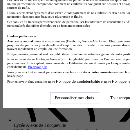
unique permettant de comprendre comment nos utilisateurs naviguent sur nos sites et nos ap
sources de trafic.
Ils nous permettent également d’observer le comportement de nos utilisateurs afin d'amélior
navigation dans nos sites beaucoup plus rapide et fluide.
Lycée professionnel Edmond Doucet
Ces cookies ou traceurs permettent enfin de personnaliser les interfaces de consultation et d
CAP - Menuisier fabricant
personnalisée des offres d'emploi ou de formations proposées.
Cherbourg-en-Cotentin 50120
Cookies publicitaires
Le CAP Menuisier Fabricant proposé par le Lycée
Avec votre accord
, nous et nos partenaires (Facebook, Google Ads, Critéo, Bing,) pouvons 
professionnel Edmond Doucet forme des professionnels
proposer des publicités pour des offres d’emploi ou des offres de formations personnalisés
qualifiés capables de maîtriser l'ensemble du processus de
trouver rapidement un emploi ou une formation.
fabrication d'ouvrages en…
Nos partenaires personnalisent ces publicités en fonction de votre navigation, de votre profil
Nous utilisons des technologies Google (ex : Google Ads) pour mesurer l'audience et propos
personnalisés. En acceptant, vous consentez à l'utilisation de vos données par Google conf
confidentialité.
En savoir plus
Vous pouvez à tout moment
paramétrer vos choix
ou
retirer votre consentement
en cliqu
bas de page.
Politique de confidentialité
Politique 
Pour en savoir plus, consultez notre
et notre
Personnaliser mes choix
Tout accept
Lycée Alexis de Tocqueville