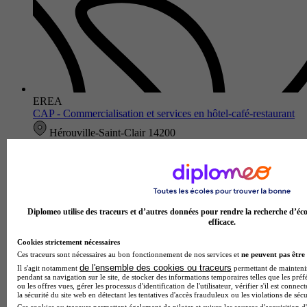
EREA
CAP - Commercialisation et services en hôtel-café-restaurant
Hérouville-Saint-Clair 14200
Le CAP commercialisation et services en hôtel-café-restaurant
proposé par l'Établissement régional d'enseignement adapté
Yvonne Guégan forme aux métiers de la restauration et du
service…
Diplomeo utilise des traceurs et d’autres données pour rendre la recherche d’éco
efficace.
Cookies strictement nécessaires
Ces traceurs sont nécessaires au bon fonctionnement de nos services et
ne peuvent pas être 
de l'ensemble des cookies ou traceurs
Il s'agit notamment
permettant de maintenir 
pendant sa navigation sur le site, de stocker des informations temporaires telles que les préf
ou les offres vues, gérer les processus d'identification de l'utilisateur, vérifier s'il est conn
la sécurité du site web en détectant les tentatives d'accès frauduleux ou les violations de sécu
Ces cookies ou traceurs permettent également de piloter et suivre les sources d'acquisition d'