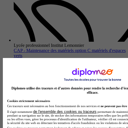
Lycée professionnel Institut Lemonnier
CAP - Maintenance des matériels option C matériels d'espaces
verts
Caen 14000
Le CAP maintenance des matériels option C matériels
d'espaces verts proposé par le Lycée professionnel Institut
Lemonnier forme des techniciens capables d'assurer
l'entretien, la réparat…
Diplomeo utilise des traceurs et d’autres données pour rendre la recherche d’éco
efficace.
Cookies strictement nécessaires
Ces traceurs sont nécessaires au bon fonctionnement de nos services et
ne peuvent pas être 
de l'ensemble des cookies ou traceurs
Il s'agit notamment
permettant de maintenir 
pendant sa navigation sur le site, de stocker des informations temporaires telles que les préf
ou les offres vues, gérer les processus d'identification de l'utilisateur, vérifier s'il est conn
la sécurité du site web en détectant les tentatives d'accès frauduleux ou les violations de sécu
Ces cookies ou traceurs permettent également de piloter et suivre les sources d'acquisition d'