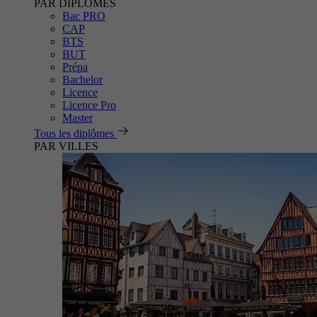
PAR DIPLÔMES
Bac PRO
CAP
BTS
BUT
Prépa
Bachelor
Licence
Licence Pro
Master
Tous les diplômes
PAR VILLES