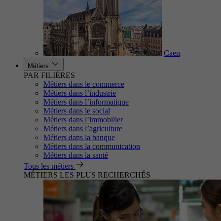
Caen
Métiers
PAR FILIÈRES
Métiers dans le commerce
Métiers dans l’industrie
Métiers dans l’informatique
Métiers dans le social
Métiers dans l’immobilier
Métiers dans l’agriculture
Métiers dans la banque
Métiers dans la communication
Métiers dans la santé
Tous les métiers
MÉTIERS LES PLUS RECHERCHÉS