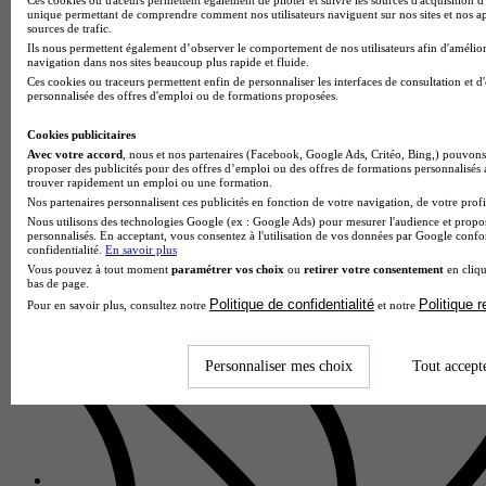
unique permettant de comprendre comment nos utilisateurs naviguent sur nos sites et nos ap
sources de trafic.
Ils nous permettent également d’observer le comportement de nos utilisateurs afin d'amélior
navigation dans nos sites beaucoup plus rapide et fluide.
Ces cookies ou traceurs permettent enfin de personnaliser les interfaces de consultation et d
personnalisée des offres d'emploi ou de formations proposées.
EREA
CAP - Maçon
Cookies publicitaires
Hérouville-Saint-Clair 14200
Avec votre accord
, nous et nos partenaires (Facebook, Google Ads, Critéo, Bing,) pouvons 
proposer des publicités pour des offres d’emploi ou des offres de formations personnalisés
Le CAP maçon proposé par l'Établissement régional
trouver rapidement un emploi ou une formation.
d'enseignement adapté Yvonne Guégan forme aux techniques
Nos partenaires personnalisent ces publicités en fonction de votre navigation, de votre profil
fondamentales du gros œuvre et de la construction. Au
Nous utilisons des technologies Google (ex : Google Ads) pour mesurer l'audience et propos
programme : réalisation d…
personnalisés. En acceptant, vous consentez à l'utilisation de vos données par Google conf
confidentialité.
En savoir plus
Vous pouvez à tout moment
paramétrer vos choix
ou
retirer votre consentement
en cliqu
bas de page.
Politique de confidentialité
Politique 
Pour en savoir plus, consultez notre
et notre
Personnaliser mes choix
Tout accept