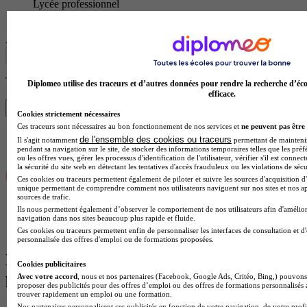
Lycée professionnel
Voir l’établissement
Afficher plus de résultats
Trouve ton diplôme en 1 min avec Diplomeo !
Diplomeo utilise des traceurs et d’autres données pour rendre la recherche d’éco
efficace.
Trouver mon école
Cookies strictement nécessaires
Ces traceurs sont nécessaires au bon fonctionnement de nos services et
ne peuvent pas être 
de l'ensemble des cookies ou traceurs
Il s'agit notamment
permettant de maintenir 
pendant sa navigation sur le site, de stocker des informations temporaires telles que les préf
ou les offres vues, gérer les processus d'identification de l'utilisateur, vérifier s'il est conn
la sécurité du site web en détectant les tentatives d'accès frauduleux ou les violations de sécu
Ces cookies ou traceurs permettent également de piloter et suivre les sources d'acquisition d'
unique permettant de comprendre comment nos utilisateurs naviguent sur nos sites et nos ap
sources de trafic.
Ils nous permettent également d’observer le comportement de nos utilisateurs afin d'amélior
navigation dans nos sites beaucoup plus rapide et fluide.
Ces cookies ou traceurs permettent enfin de personnaliser les interfaces de consultation et d
personnalisée des offres d'emploi ou de formations proposées.
Formations par domaines à Saint-Lô les
Cookies publicitaires
plus recherchées
Avec votre accord
, nous et nos partenaires (Facebook, Google Ads, Critéo, Bing,) pouvons 
proposer des publicités pour des offres d’emploi ou des offres de formations personnalisés
trouver rapidement un emploi ou une formation.
Nos partenaires personnalisent ces publicités en fonction de votre navigation, de votre profil