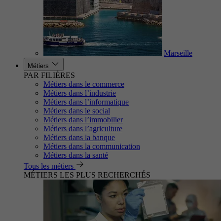
Marseille
Métiers
PAR FILIÈRES
Métiers dans le commerce
Métiers dans l’industrie
Métiers dans l’informatique
Métiers dans le social
Métiers dans l’immobilier
Métiers dans l’agriculture
Métiers dans la banque
Métiers dans la communication
Métiers dans la santé
Tous les métiers
MÉTIERS LES PLUS RECHERCHÉS