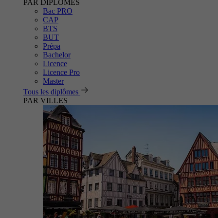
PAR DIPLÔMES
Bac PRO
CAP
BTS
BUT
Prépa
Bachelor
Licence
Licence Pro
Master
Tous les diplômes
PAR VILLES