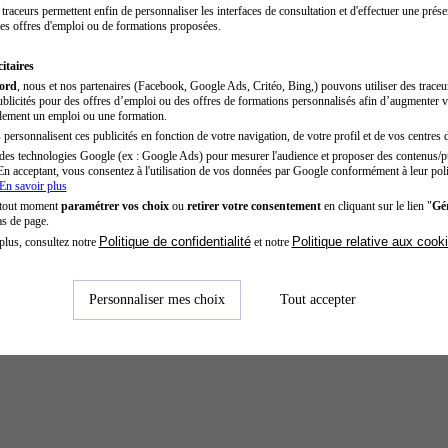
traceurs permettent enfin de personnaliser les interfaces de consultation et d'effectuer une prése
es offres d'emploi ou de formations proposées.
itaires
cord
, nous et nos partenaires (Facebook, Google Ads, Critéo, Bing,) pouvons utiliser des trace
blicités pour des offres d’emploi ou des offres de formations personnalisés afin d’augmenter v
dement un emploi ou une formation.
personnalisent ces publicités en fonction de votre navigation, de votre profil et de vos centres d
des technologies Google (ex : Google Ads) pour mesurer l'audience et proposer des contenus/pu
En acceptant, vous consentez à l'utilisation de vos données par Google conformément à leur poli
En savoir plus
 tout moment
paramétrer vos choix
ou
retirer votre consentement
en cliquant sur le lien "
Gér
as de page.
Politique de confidentialité
Politique relative aux cook
plus, consultez notre
et notre
Personnaliser mes choix
Tout accepter