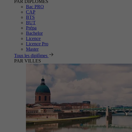
PAR DIPLÔMES
Bac PRO
CAP
BTS
BUT
Prépa
Bachelor
Licence
Licence Pro
Master
Tous les diplômes
PAR VILLES