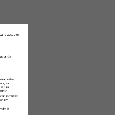
sans accepter
es et de
ateur active
urs, les
 et plus
curité.
t un identifiant
ion des
endre la