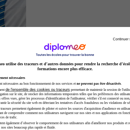
Continuer 
Hôtesse de l'air steward
o utilise des traceurs et d’autres données pour rendre la recherche d’écol
formations encore plus efficace.
ement nécessaires
nt nécessaires au bon fonctionnement de nos services et
ne peuvent pas être désactivés
.
de l'ensemble des cookies ou traceurs
ment
permettant de maintenir la session de l'utilis
ation sur le site, de stocker des informations temporaires telles que les préférences des utilisate
offres vues, gérer les processus d'identification de l'utilisateur, vérifier s'il est connecté ou non,
ntir la sécurité du site web en détectant les tentatives d'accès frauduleux ou les violations de sé
raceurs permettent également de piloter et suivre les sources d'acquisition d'audience en utilisan
nt de comprendre comment nos utilisateurs naviguent sur nos sites et nos applications en fonct
Secrétaire médicale
ces de trafic.
tent également d’observer le comportement de nos utilisateurs afin d'améliorer nos produits et r
 nos sites beaucoup plus rapide et fluide.