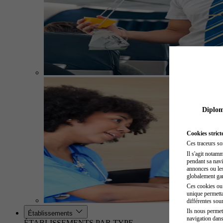
Diplome
Cookies strict
Ces traceurs so
Il s'agit notam
pendant sa navig
annonces ou les 
globalement gara
Ces cookies ou t
unique permetta
différentes sour
Ils nous permet
Établissements
navigation dans
ÉTABLISSEMENTS PAR TYPE