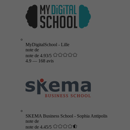
MyDigitalSchool - Lille
note de
note de 4.93/5
4.9
—
168 avis
SKEMA Business School - Sophia Antipolis
note de
note de 4.45/5