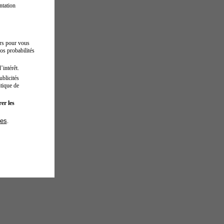
ntation
urs pour vous
os probabilités
’intérêt.
blicités
tique de
er les
ies
.