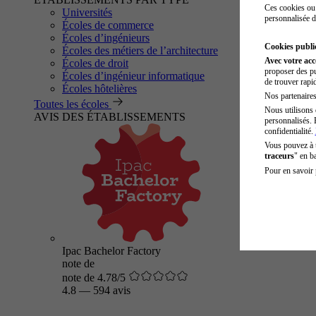
Ces cookies ou 
Universités
personnalisée d
Écoles de commerce
Écoles d’ingénieurs
Cookies public
Écoles des métiers de l’architecture
Avec votre ac
Écoles de droit
proposer des pu
Écoles d’ingénieur informatique
de trouver rapi
Écoles hôtelières
Nos partenaires 
Toutes les écoles
Nous utilisons 
AVIS DES ÉTABLISSEMENTS
personnalisés. 
confidentialité.
Vous pouvez à
traceurs
" en b
Pour en savoir 
Ipac Bachelor Factory
note de
note de 4.78/5
4.8
—
594 avis