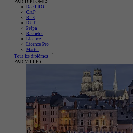
PAR DIPLÔMES
Bac PRO
CAP
BTS
BUT
Prépa
Bachelor
Licence
Licence Pro
Master
Tous les diplômes
PAR VILLES