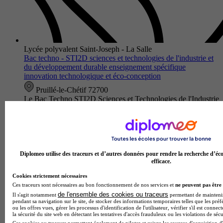
Lycée polyvalent Saint-Joseph - La Salle
Bac techno - STI2D sciences et technologies de l'industrie et
du développement durable enseignement spécifique
innovation technologique et éco-conception
Pruillé-le-Chétif 72700
Le Bac Techno STI2D Sciences et Technologies de l'Industrie
et du Développement Durable avec enseignement spécifique
Innovation Technologique et Éco-conception du Lycée
polyvalent Saint-…
Diplomeo utilise des traceurs et d’autres données pour rendre la recherche d’éco
efficace.
Cookies strictement nécessaires
Ces traceurs sont nécessaires au bon fonctionnement de nos services et
ne peuvent pas être 
de l'ensemble des cookies ou traceurs
Il s'agit notamment
permettant de maintenir 
pendant sa navigation sur le site, de stocker des informations temporaires telles que les préf
ou les offres vues, gérer les processus d'identification de l'utilisateur, vérifier s'il est conn
la sécurité du site web en détectant les tentatives d'accès frauduleux ou les violations de sécu
Ces cookies ou traceurs permettent également de piloter et suivre les sources d'acquisition d'