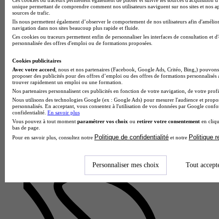
unique permettant de comprendre comment nos utilisateurs naviguent sur nos sites et nos ap
sources de trafic.
Ils nous permettent également d’observer le comportement de nos utilisateurs afin d'amélior
ESAIP
navigation dans nos sites beaucoup plus rapide et fluide.
Diplôme d'ingénieur de l'École supérieure Angevine
Ces cookies ou traceurs permettent enfin de personnaliser les interfaces de consultation et d
d'informatique et de productique spécialité gestion des risques
personnalisée des offres d'emploi ou de formations proposées.
et environnement
4.3
Cookies publicitaires
Avec votre accord
, nous et nos partenaires (Facebook, Google Ads, Critéo, Bing,) pouvons 
proposer des publicités pour des offres d’emploi ou des offres de formations personnalisés
22 avis
trouver rapidement un emploi ou une formation.
Nos partenaires personnalisent ces publicités en fonction de votre navigation, de votre profil
Saint-Barthélemy-d'Anjou 49124
Nous utilisons des technologies Google (ex : Google Ads) pour mesurer l'audience et propos
Le diplôme d'ingénieur de l'École supérieure Angevine
personnalisés. En acceptant, vous consentez à l'utilisation de vos données par Google conf
d'informatique et de productique spécialité gestion des risques
confidentialité.
En savoir plus
et environnement, proposé par l'École supérieure angevine
Vous pouvez à tout moment
paramétrer vos choix
ou
retirer votre consentement
en cliqu
d'informat…
bas de page.
Politique de confidentialité
Politique 
Pour en savoir plus, consultez notre
et notre
Personnaliser mes choix
Tout accept