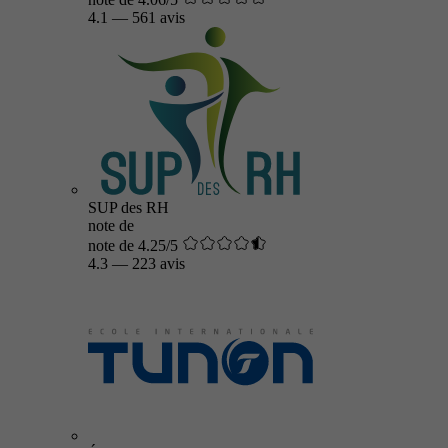
4.1
—
561 avis
SUP des RH
note de
note de 4.25/5
4.3
—
223 avis