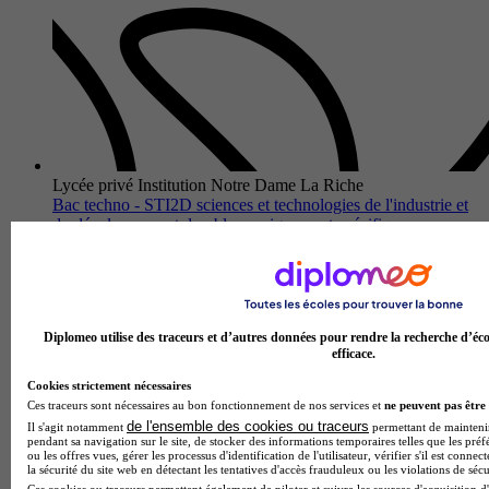
Lycée privé Institution Notre Dame La Riche
Bac techno - STI2D sciences et technologies de l'industrie et
du développement durable enseignement spécifique
innovation technologique et éco-conception
Tours 37000
Le bac techno STI2D sciences et technologies de l'industrie et
du développement durable avec enseignement spécifique en
innovation technologique et éco-conception proposé par le
Diplomeo utilise des traceurs et d’autres données pour rendre la recherche d’éco
Lycée pr…
efficace.
Cookies strictement nécessaires
Ces traceurs sont nécessaires au bon fonctionnement de nos services et
ne peuvent pas être 
de l'ensemble des cookies ou traceurs
Il s'agit notamment
permettant de maintenir 
pendant sa navigation sur le site, de stocker des informations temporaires telles que les préf
ou les offres vues, gérer les processus d'identification de l'utilisateur, vérifier s'il est conn
la sécurité du site web en détectant les tentatives d'accès frauduleux ou les violations de sécu
Ces cookies ou traceurs permettent également de piloter et suivre les sources d'acquisition d'