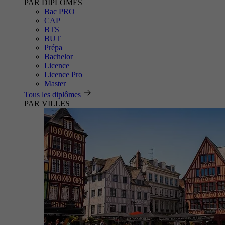
PAR DIPLÔMES
Bac PRO
CAP
BTS
BUT
Prépa
Bachelor
Licence
Licence Pro
Master
Tous les diplômes
PAR VILLES