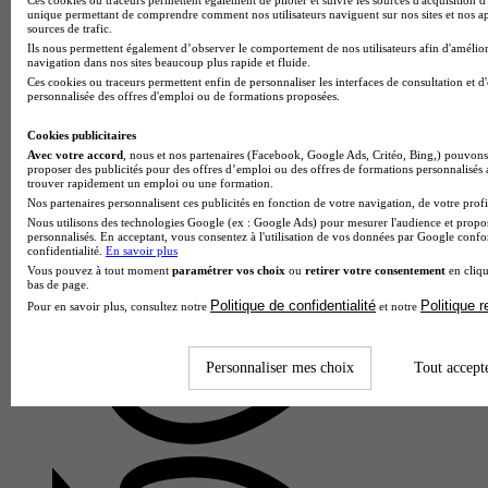
unique permettant de comprendre comment nos utilisateurs naviguent sur nos sites et nos ap
sources de trafic.
Ils nous permettent également d’observer le comportement de nos utilisateurs afin d'amélior
navigation dans nos sites beaucoup plus rapide et fluide.
Ces cookies ou traceurs permettent enfin de personnaliser les interfaces de consultation et d
personnalisée des offres d'emploi ou de formations proposées.
Lycée Jacques de Vaucanson
Cookies publicitaires
Bac techno - STI2D sciences et technologies de l'industrie et
Avec votre accord
, nous et nos partenaires (Facebook, Google Ads, Critéo, Bing,) pouvons 
proposer des publicités pour des offres d’emploi ou des offres de formations personnalisés
du développement durable enseignement spécifique
trouver rapidement un emploi ou une formation.
innovation technologique et éco-conception
Nos partenaires personnalisent ces publicités en fonction de votre navigation, de votre profil
4.0
Nous utilisons des technologies Google (ex : Google Ads) pour mesurer l'audience et propos
personnalisés. En acceptant, vous consentez à l'utilisation de vos données par Google conf
confidentialité.
En savoir plus
2 avis
Vous pouvez à tout moment
paramétrer vos choix
ou
retirer votre consentement
en cliqu
Tours 37000
bas de page.
Au Lycée Jacques de Vaucanson, la formation Bac Techno
Politique de confidentialité
Politique 
Pour en savoir plus, consultez notre
et notre
STI2D avec spécialité Innovation Technologique et Éco-
conception offre deux années d'apprentissage intensif mêlant
théorie et prati…
Personnaliser mes choix
Tout accept