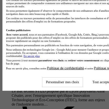
Innovation Technologique et Éco-conception du Lycée
unique permettant de comprendre comment nos utilisateurs naviguent sur nos sites et nos ap
polyvalent Guy Môquet -…
sources de trafic.
Ils nous permettent également d’observer le comportement de nos utilisateurs afin d'amélior
navigation dans nos sites beaucoup plus rapide et fluide.
Ces cookies ou traceurs permettent enfin de personnaliser les interfaces de consultation et d
personnalisée des offres d'emploi ou de formations proposées.
Cookies publicitaires
Avec votre accord
, nous et nos partenaires (Facebook, Google Ads, Critéo, Bing,) pouvons 
proposer des publicités pour des offres d’emploi ou des offres de formations personnalisés
trouver rapidement un emploi ou une formation.
Nos partenaires personnalisent ces publicités en fonction de votre navigation, de votre profil
Nous utilisons des technologies Google (ex : Google Ads) pour mesurer l'audience et propos
personnalisés. En acceptant, vous consentez à l'utilisation de vos données par Google conf
confidentialité.
En savoir plus
Vous pouvez à tout moment
paramétrer vos choix
ou
retirer votre consentement
en cliqu
bas de page.
Lycée polyvalent Aimé Césaire
Politique de confidentialité
Politique 
Pour en savoir plus, consultez notre
et notre
Bac techno - STI2D sciences et technologies de l'industrie et
du développement durable enseignement spécifique
innovation technologique et éco-conception
Personnaliser mes choix
Tout accept
Clisson 44190
Le Bac techno STI2D proposé par le Lycée polyvalent Aimé
Césaire, avec l'enseignement spécifique Innovation
Technologique et Éco-Conception (ITEC), forme aux enjeux
de l'industrie modern…