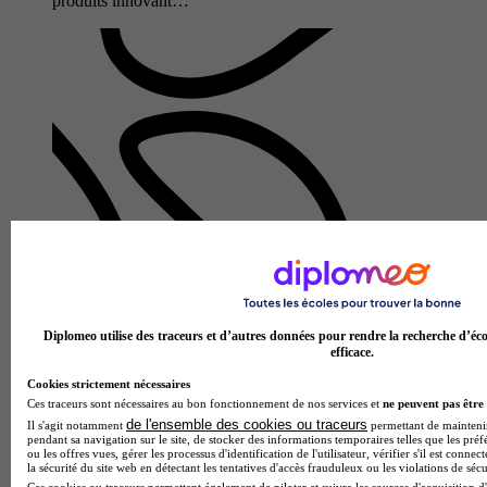
produits innovant…
Lycée polyvalent Guy Môquet - Étienne Lenoir
Bac techno - STI2D sciences et technologies de l'industrie et
du développement durable enseignement spécifique
Diplomeo utilise des traceurs et d’autres données pour rendre la recherche d’éco
innovation technologique et éco-conception
efficace.
4.0
Cookies strictement nécessaires
Ces traceurs sont nécessaires au bon fonctionnement de nos services et
ne peuvent pas être 
2 avis
de l'ensemble des cookies ou traceurs
Il s'agit notamment
permettant de maintenir 
Châteaubriant 44110
pendant sa navigation sur le site, de stocker des informations temporaires telles que les préf
ou les offres vues, gérer les processus d'identification de l'utilisateur, vérifier s'il est conn
Le Bac Techno STI2D Sciences et Technologies de l'Industrie
la sécurité du site web en détectant les tentatives d'accès frauduleux ou les violations de sécu
et du Développement Durable avec spécialisation en
Ces cookies ou traceurs permettent également de piloter et suivre les sources d'acquisition d'