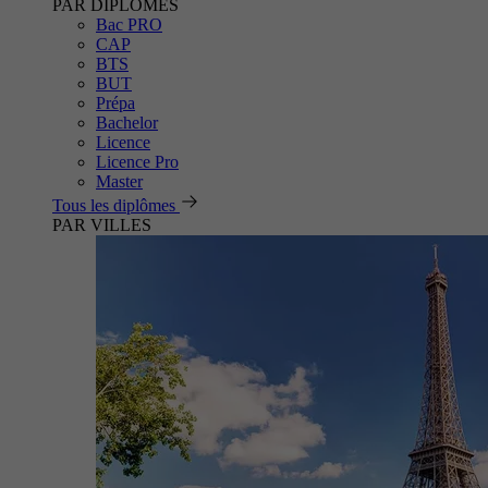
PAR DIPLÔMES
Bac PRO
CAP
BTS
BUT
Prépa
Bachelor
Licence
Licence Pro
Master
Tous les diplômes
PAR VILLES