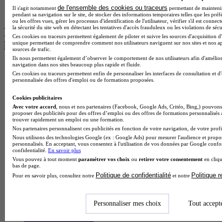
BTS Communication à Lyon
de l'ensemble des cookies ou traceurs
Il s'agit notamment
permettant de maintenir 
BTS Ndrc à Lyon
pendant sa navigation sur le site, de stocker des informations temporaires telles que les préf
ou les offres vues, gérer les processus d'identification de l'utilisateur, vérifier s'il est conn
la sécurité du site web en détectant les tentatives d'accès frauduleux ou les violations de sécu
Les intitulés de diplôme par alternance
Ces cookies ou traceurs permettent également de piloter et suivre les sources d'acquisition d'
les plus recherchés
unique permettant de comprendre comment nos utilisateurs naviguent sur nos sites et nos ap
sources de trafic.
Ils nous permettent également d’observer le comportement de nos utilisateurs afin d'amélior
navigation dans nos sites beaucoup plus rapide et fluide.
BTS Esf en alternance
Ces cookies ou traceurs permettent enfin de personnaliser les interfaces de consultation et d
BTS Dietetique en alternance
personnalisée des offres d'emploi ou de formations proposées.
BTS Mco en alternance
BTS Pi en alternance
Cookies publicitaires
BTS Sp3s en alternance
Avec votre accord
, nous et nos partenaires (Facebook, Google Ads, Critéo, Bing,) pouvons 
Master CCA en alternance
proposer des publicités pour des offres d’emploi ou des offres de formations personnalisés
BTS Ndrc en alternance
trouver rapidement un emploi ou une formation.
BTS Sam en alternance
Nos partenaires personnalisent ces publicités en fonction de votre navigation, de votre profil
Cap Fleuriste en alternance
Nous utilisons des technologies Google (ex : Google Ads) pour mesurer l'audience et propos
personnalisés. En acceptant, vous consentez à l'utilisation de vos données par Google conf
BTS Sio en alternance
confidentialité.
En savoir plus
MSc Marketing Digital en alternance
Vous pouvez à tout moment
paramétrer vos choix
ou
retirer votre consentement
en cliqu
BTS Gpme en alternance
bas de page.
Cap Electricien en alternance
Politique de confidentialité
Politique 
Pour en savoir plus, consultez notre
et notre
BTS Gpn en alternance
BTS Domotique en alternance
BAC Pro Agora en alternance
Personnaliser mes choix
Tout accept
BTS Sta en alternance
BTS Iris en alternance