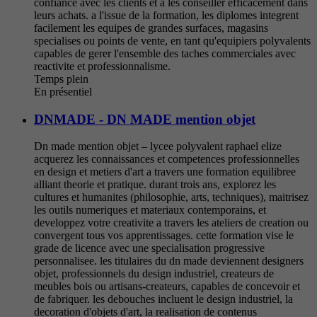
confiance avec les clients et a les conseiller efficacement dans
leurs achats. a l'issue de la formation, les diplomes integrent
facilement les equipes de grandes surfaces, magasins
specialises ou points de vente, en tant qu'equipiers polyvalents
capables de gerer l'ensemble des taches commerciales avec
reactivite et professionnalisme.
Temps plein
En présentiel
DNMADE - DN MADE mention objet
Dn made mention objet – lycee polyvalent raphael elize
acquerez les connaissances et competences professionnelles
en design et metiers d'art a travers une formation equilibree
alliant theorie et pratique. durant trois ans, explorez les
cultures et humanites (philosophie, arts, techniques), maitrisez
les outils numeriques et materiaux contemporains, et
developpez votre creativite a travers les ateliers de creation ou
convergent tous vos apprentissages. cette formation vise le
grade de licence avec une specialisation progressive
personnalisee. les titulaires du dn made deviennent designers
objet, professionnels du design industriel, createurs de
meubles bois ou artisans-createurs, capables de concevoir et
de fabriquer. les debouches incluent le design industriel, la
decoration d'objets d'art, la realisation de contenus