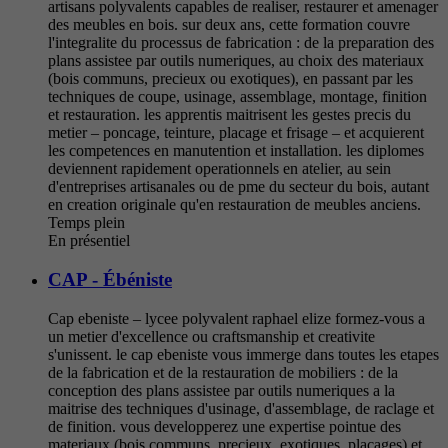
artisans polyvalents capables de realiser, restaurer et amenager
des meubles en bois. sur deux ans, cette formation couvre
l'integralite du processus de fabrication : de la preparation des
plans assistee par outils numeriques, au choix des materiaux
(bois communs, precieux ou exotiques), en passant par les
techniques de coupe, usinage, assemblage, montage, finition
et restauration. les apprentis maitrisent les gestes precis du
metier – poncage, teinture, placage et frisage – et acquierent
les competences en manutention et installation. les diplomes
deviennent rapidement operationnels en atelier, au sein
d'entreprises artisanales ou de pme du secteur du bois, autant
en creation originale qu'en restauration de meubles anciens.
Temps plein
En présentiel
CAP - Ébéniste
Cap ebeniste – lycee polyvalent raphael elize formez-vous a
un metier d'excellence ou craftsmanship et creativite
s'unissent. le cap ebeniste vous immerge dans toutes les etapes
de la fabrication et de la restauration de mobiliers : de la
conception des plans assistee par outils numeriques a la
maitrise des techniques d'usinage, d'assemblage, de raclage et
de finition. vous developperez une expertise pointue des
materiaux (bois communs, precieux, exotiques, placages) et