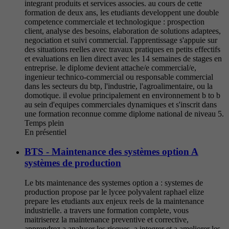
integrant produits et services associes. au cours de cette
formation de deux ans, les etudiants developpent une double
competence commerciale et technologique : prospection
client, analyse des besoins, elaboration de solutions adaptees,
negociation et suivi commercial. l'apprentissage s'appuie sur
des situations reelles avec travaux pratiques en petits effectifs
et evaluations en lien direct avec les 14 semaines de stages en
entreprise. le diplome devient attache/e commercial/e,
ingenieur technico-commercial ou responsable commercial
dans les secteurs du btp, l'industrie, l'agroalimentaire, ou la
domotique. il evolue principalement en environnement b to b
au sein d'equipes commerciales dynamiques et s'inscrit dans
une formation reconnue comme diplome national de niveau 5.
Temps plein
En présentiel
BTS - Maintenance des systèmes option A
systèmes de production
Le bts maintenance des systemes option a : systemes de
production propose par le lycee polyvalent raphael elize
prepare les etudiants aux enjeux reels de la maintenance
industrielle. a travers une formation complete, vous
maitriserez la maintenance preventive et corrective,
apprendrez a analyser les risques, a integrer et a ameliorer les