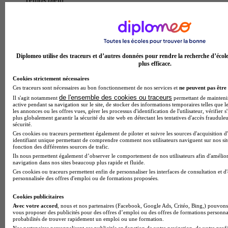
En présentiel
Bac techno - ST2S sciences et technologies de la
santé et du social
Diplomeo utilise des traceurs et d’autres données pour rendre la recherche d’écol
Le baccalaureat technologique sciences et technologies de la
plus efficace.
sante et du social au lycee polyvalent raphael elize propose
une formation solide conjuguant specialites scientifiques et
Cookies strictement nécessaires
approche humaniste. vous y developperez une expertise en
Ces traceurs sont nécessaires au bon fonctionnement de nos services et
ne peuvent pas être 
sciences sanitaires et sociales pour decrypter les enjeux de
de l'ensemble des cookies ou traceurs
Il s'agit notamment
permettant de maintenir 
sante publique et sociale, en biologie et physiopathologie
active pendant sa navigation sur le site, de stocker des informations temporaires telles que le
les annonces ou les offres vues, gérer les processus d'identification de l'utilisateur, vérifier s
humaines pour maitriser l'organisation du corps et ses
plus globalement garantir la sécurité du site web en détectant les tentatives d'accès fraudule
pathologies, ainsi qu'en sciences physiques et chimiques. cette
sécurité.
formation renforce votre capacite d'analyse critique des
Ces cookies ou traceurs permettent également de piloter et suivre les sources d'acquisition d
identifiant unique permettant de comprendre comment nos utilisateurs naviguent sur nos site
situations contemporaines et vos competences en
fonction des différentes sources de trafic.
communication et relations humaines. debouches multiples :
Ils nous permettent également d’observer le comportement de nos utilisateurs afin d'amélior
vous accederez a des formations post-bac (ifsi, bts, but, ecoles
navigation dans nos sites beaucoup plus rapide et fluide.
specialisees) ouvrant les portes a des carrieres variees en tant
Ces cookies ou traceurs permettent enfin de personnaliser les interfaces de consultation et d
qu'infirmier, preparateur en pharmacie, assistant medical,
personnalisée des offres d'emploi ou de formations proposées.
dieteticien ou technicien en analyses biomedicales. vous
profilerez une aptitude a pour accompagner et soigner, fondee
Cookies publicitaires
sur l'ecoute, l'initiative et l'organisation.
Avec votre accord
, nous et nos partenaires (Facebook, Google Ads, Critéo, Bing,) pouvons 
vous proposer des publicités pour des offres d’emploi ou des offres de formations personna
Temps plein
probabilités de trouver rapidement un emploi ou une formation.
En présentiel