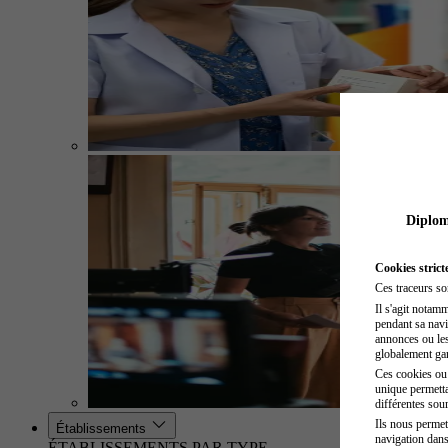
Diplome
Cookies strict
Ces traceurs so
Il s'agit notam
pendant sa navig
annonces ou les 
globalement gara
Ces cookies ou t
unique permetta
différentes sour
Ils nous permet
Établissements
navigation dans
ÉTABLISSEMENTS PAR TYPE