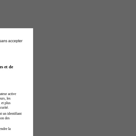
sans accepter
es et de
ateur active
urs, les
 et plus
curité.
t un identifiant
ion des
endre la