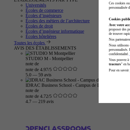
Ces cookies ou 
Universités
personnalisée d
Écoles de commerce
Écoles d’ingénieurs
Cookies public
Écoles des métiers de l’architecture
Avec votre ac
Écoles de droit
proposer des pu
Écoles d’ingénieur informatique
de trouver rapi
Écoles hôtelières
Nos partenaires 
Toutes les écoles
Nous utilisons 
AVIS DES ÉTABLISSEMENTS
personnalisés. 
confidentialité.
STUDIO M - Montpellier
Vous pouvez à
note de
traceurs
" en b
note de 4.97/5
Pour en savoir 
5.0
—
59 avis
IDRAC Business School - Campus de Lyon
note de
note de 4.72/5
4.7
—
219 avis