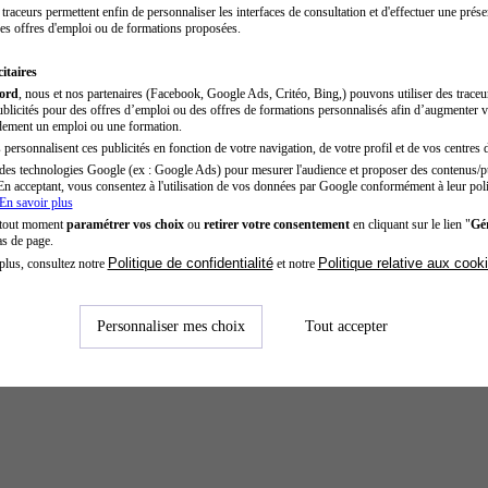
traceurs permettent enfin de personnaliser les interfaces de consultation et d'effectuer une prése
es offres d'emploi ou de formations proposées.
itaires
cord
, nous et nos partenaires (Facebook, Google Ads, Critéo, Bing,) pouvons utiliser des trace
blicités pour des offres d’emploi ou des offres de formations personnalisés afin d’augmenter v
dement un emploi ou une formation.
personnalisent ces publicités en fonction de votre navigation, de votre profil et de vos centres d
des technologies Google (ex : Google Ads) pour mesurer l'audience et proposer des contenus/pu
En acceptant, vous consentez à l'utilisation de vos données par Google conformément à leur poli
En savoir plus
 tout moment
paramétrer vos choix
ou
retirer votre consentement
en cliquant sur le lien "
Gér
as de page.
Politique de confidentialité
Politique relative aux cook
plus, consultez notre
et notre
Personnaliser mes choix
Tout accepter