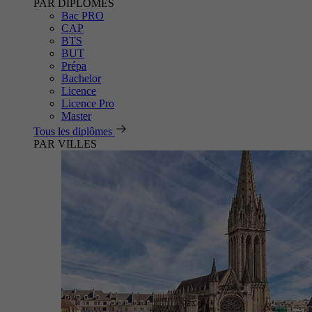
PAR DIPLÔMES
Bac PRO
CAP
BTS
BUT
Prépa
Bachelor
Licence
Licence Pro
Master
Tous les diplômes
PAR VILLES