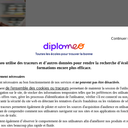
Continuer 
Préparateur en pharmacie
o utilise des traceurs et d’autres données pour rendre la recherche d’écol
formations encore plus efficace.
ement nécessaires
nt nécessaires au bon fonctionnement de nos services et
ne peuvent pas être désactivés
.
de l'ensemble des cookies ou traceurs
ment
permettant de maintenir la session de l'utilis
ation sur le site, de stocker des informations temporaires telles que les préférences des utilisate
offres vues, gérer les processus d'identification de l'utilisateur, vérifier s'il est connecté ou non,
ntir la sécurité du site web en détectant les tentatives d'accès frauduleux ou les violations de sé
raceurs permettent également de piloter et suivre les sources d'acquisition d'audience en utilisan
nt de comprendre comment nos utilisateurs naviguent sur nos sites et nos applications en fonct
Acteur
ces de trafic.
tent également d’observer le comportement de nos utilisateurs afin d'améliorer nos produits et r
 nos sites beaucoup plus rapide et fluide.