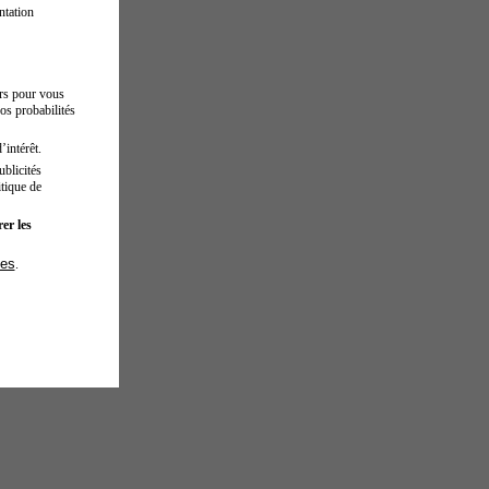
ntation
urs pour vous
os probabilités
’intérêt.
blicités
tique de
er les
ies
.