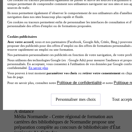
Au Lycée Malherbe, la classe préparatoire de lettres (2e année
unique permettant de comprendre comment nos utilisateurs naviguent sur nos sites et nos ap
ENS Ulm) option théâtre articule rigueur théorique et pratique
sources de trafic.
créative pour former une nouvelle génération d'intellectuels…
Ils nous permettent également d’observer le comportement de nos utilisateurs afin d'amélior
navigation dans nos sites beaucoup plus rapide et fluide.
Ces cookies ou traceurs permettent enfin de personnaliser les interfaces de consultation et d
personnalisée des offres d'emploi ou de formations proposées.
Cookies publicitaires
Avec votre accord
, nous et nos partenaires (Facebook, Google Ads, Critéo, Bing,) pouvons 
proposer des publicités pour des offres d’emploi ou des offres de formations personnalisés
trouver rapidement un emploi ou une formation.
Nos partenaires personnalisent ces publicités en fonction de votre navigation, de votre profil
Nous utilisons des technologies Google (ex : Google Ads) pour mesurer l'audience et propos
personnalisés. En acceptant, vous consentez à l'utilisation de vos données par Google conf
confidentialité.
En savoir plus
Vous pouvez à tout moment
paramétrer vos choix
ou
retirer votre consentement
en cliqu
bas de page.
Politique de confidentialité
Politique 
Pour en savoir plus, consultez notre
et notre
Média Normandie - Centre régional de formation aux
carrières des bibliothèques de Normandie
Personnaliser mes choix
Tout accept
Prépa - Préparation au concours de bibliothécaire d'État
(catégorie A)
À distance
Média Normandie - Centre régional de formation aux
carrières des bibliothèques de Normandie propose une
préparation complète au concours de bibliothécaire d'État