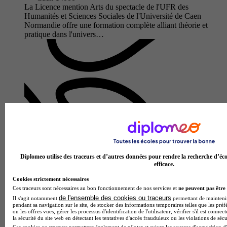
La Licence mention Arts du spectacle de l'UFR des
Humanités et Sciences Sociales de l'Université de Caen
Normandie offre une formation complète alliant théorie et
pratique dans l'univers…
Diplomeo utilise des traceurs et d’autres données pour rendre la recherche d’éco
Lycée Malherbe
efficace.
Prépa - Classe préparatoire de lettres (2e année ENS Ulm)
théâtre
Cookies strictement nécessaires
5.0
Ces traceurs sont nécessaires au bon fonctionnement de nos services et
ne peuvent pas être 
de l'ensemble des cookies ou traceurs
Il s'agit notamment
permettant de maintenir 
pendant sa navigation sur le site, de stocker des informations temporaires telles que les préf
2 avis
ou les offres vues, gérer les processus d'identification de l'utilisateur, vérifier s'il est conn
la sécurité du site web en détectant les tentatives d'accès frauduleux ou les violations de sécu
Caen 14052
Ces cookies ou traceurs permettent également de piloter et suivre les sources d'acquisition d'