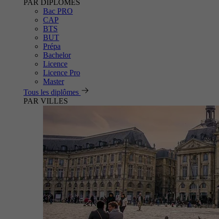
PAR DIPLÔMES
Bac PRO
CAP
BTS
BUT
Prépa
Bachelor
Licence
Licence Pro
Master
Tous les diplômes
PAR VILLES