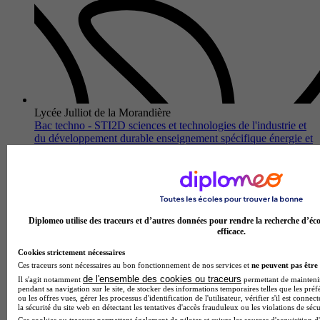
Lycée Julliot de la Morandière
Bac techno - STI2D sciences et technologies de l'industrie et
du développement durable enseignement spécifique énergie et
environnement
Granville 50400
Accédez au cœur des technologies énergétiques et des enjeux
environnementaux avec le Bac technologique STI2D,
spécialité Énergie et Environnement, proposé par le Lycée
Diplomeo utilise des traceurs et d’autres données pour rendre la recherche d’éco
Julliot de la Mora…
efficace.
Cookies strictement nécessaires
Ces traceurs sont nécessaires au bon fonctionnement de nos services et
ne peuvent pas être 
de l'ensemble des cookies ou traceurs
Il s'agit notamment
permettant de maintenir 
pendant sa navigation sur le site, de stocker des informations temporaires telles que les préf
ou les offres vues, gérer les processus d'identification de l'utilisateur, vérifier s'il est conn
la sécurité du site web en détectant les tentatives d'accès frauduleux ou les violations de sécu
Ces cookies ou traceurs permettent également de piloter et suivre les sources d'acquisition d'