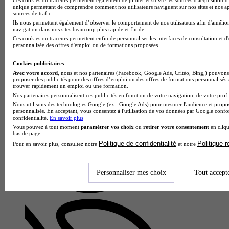
unique permettant de comprendre comment nos utilisateurs naviguent sur nos sites et nos ap
sources de trafic.
Ils nous permettent également d’observer le comportement de nos utilisateurs afin d'amélior
navigation dans nos sites beaucoup plus rapide et fluide.
Ces cookies ou traceurs permettent enfin de personnaliser les interfaces de consultation et d
personnalisée des offres d'emploi ou de formations proposées.
Lycée Laplace - Dumont d'Urville
Cookies publicitaires
BTS - Fluides, énergies, domotique option A génie climatique
Avec votre accord
, nous et nos partenaires (Facebook, Google Ads, Critéo, Bing,) pouvons 
et fluidique
proposer des publicités pour des offres d’emploi ou des offres de formations personnalisés
4.0
trouver rapidement un emploi ou une formation.
Nos partenaires personnalisent ces publicités en fonction de votre navigation, de votre profil
1 avis
Nous utilisons des technologies Google (ex : Google Ads) pour mesurer l'audience et propos
personnalisés. En acceptant, vous consentez à l'utilisation de vos données par Google conf
Caen 14000
confidentialité.
En savoir plus
Proposé par le Lycée Laplace - Dumont d'Urville, le BTS
Vous pouvez à tout moment
paramétrer vos choix
ou
retirer votre consentement
en cliqu
bas de page.
Fluides, Énergies, Domotique option A Génie Climatique et
Politique de confidentialité
Politique 
Pour en savoir plus, consultez notre
et notre
Fluidique forme en deux ans des professionnels maîtrisant les
systèmes d…
Personnaliser mes choix
Tout accept