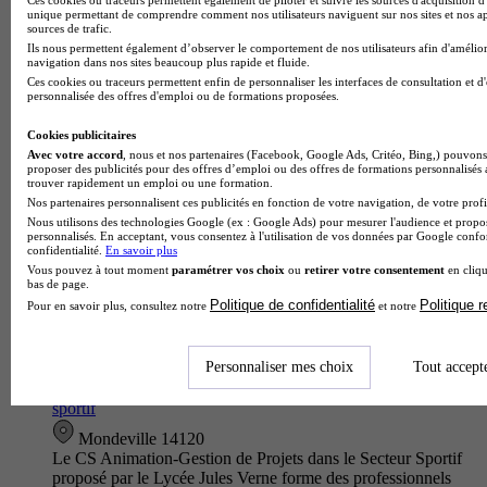
unique permettant de comprendre comment nos utilisateurs naviguent sur nos sites et nos ap
Caen 14000
sources de trafic.
Le BPJEPS spécialité éducateur sportif mention activités de la
Ils nous permettent également d’observer le comportement de nos utilisateurs afin d'amélior
forme option cours collectifs proposé par PEP'S Formations
navigation dans nos sites beaucoup plus rapide et fluide.
vous forme aux techniques d'animation et d'encadrement de
Ces cookies ou traceurs permettent enfin de personnaliser les interfaces de consultation et d
personnalisée des offres d'emploi ou de formations proposées.
séance…
Cookies publicitaires
Avec votre accord
, nous et nos partenaires (Facebook, Google Ads, Critéo, Bing,) pouvons 
proposer des publicités pour des offres d’emploi ou des offres de formations personnalisés
trouver rapidement un emploi ou une formation.
Nos partenaires personnalisent ces publicités en fonction de votre navigation, de votre profil
Nous utilisons des technologies Google (ex : Google Ads) pour mesurer l'audience et propos
personnalisés. En acceptant, vous consentez à l'utilisation de vos données par Google conf
confidentialité.
En savoir plus
Vous pouvez à tout moment
paramétrer vos choix
ou
retirer votre consentement
en cliqu
bas de page.
Politique de confidentialité
Politique 
Pour en savoir plus, consultez notre
et notre
Personnaliser mes choix
Tout accept
Lycée Jules Verne
CS (ex MC) - Animation-gestion de projets dans le secteur
sportif
Mondeville 14120
Le CS Animation-Gestion de Projets dans le Secteur Sportif
proposé par le Lycée Jules Verne forme des professionnels