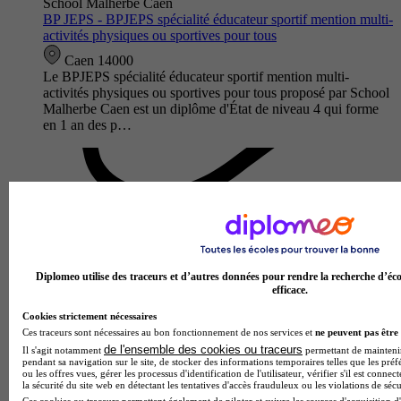
School Malherbe Caen
BP JEPS - BPJEPS spécialité éducateur sportif mention multi-
activités physiques ou sportives pour tous
Caen 14000
Le BPJEPS spécialité éducateur sportif mention multi-
activités physiques ou sportives pour tous proposé par School
Malherbe Caen est un diplôme d'État de niveau 4 qui forme
en 1 an des p…
Diplomeo utilise des traceurs et d’autres données pour rendre la recherche d’éco
efficace.
Cookies strictement nécessaires
Ces traceurs sont nécessaires au bon fonctionnement de nos services et
ne peuvent pas être 
de l'ensemble des cookies ou traceurs
Il s'agit notamment
permettant de maintenir 
PEP'S Formations
pendant sa navigation sur le site, de stocker des informations temporaires telles que les préf
ou les offres vues, gérer les processus d'identification de l'utilisateur, vérifier s'il est conn
BP JEPS - BPJEPS spécialité éducateur sportif mention
la sécurité du site web en détectant les tentatives d'accès frauduleux ou les violations de sécu
activités de la forme option cours collectifs
Ces cookies ou traceurs permettent également de piloter et suivre les sources d'acquisition d'