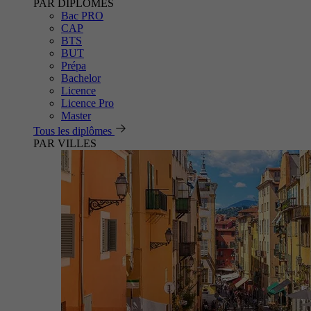
PAR DIPLÔMES
Bac PRO
CAP
BTS
BUT
Prépa
Bachelor
Licence
Licence Pro
Master
Tous les diplômes
PAR VILLES