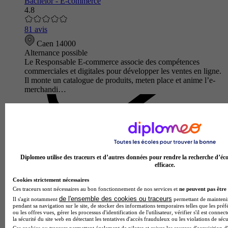
Bachelor - E-commerce
4.8
81 avis
Caen 14000
Alternance possible
Le Responsable E-commerce associe des compétences
commerciales et digitales pour développer les ventes en ligne.
Il monte un catalogue de produits, meten place et anime l’e-
merchandi…
Diplomeo utilise des traceurs et d’autres données pour rendre la recherche d’éco
efficace.
Cookies strictement nécessaires
Ces traceurs sont nécessaires au bon fonctionnement de nos services et
ne peuvent pas être 
de l'ensemble des cookies ou traceurs
Il s'agit notamment
permettant de maintenir 
pendant sa navigation sur le site, de stocker des informations temporaires telles que les préf
ou les offres vues, gérer les processus d'identification de l'utilisateur, vérifier s'il est conn
la sécurité du site web en détectant les tentatives d'accès frauduleux ou les violations de sécu
Ces cookies ou traceurs permettent également de piloter et suivre les sources d'acquisition d'