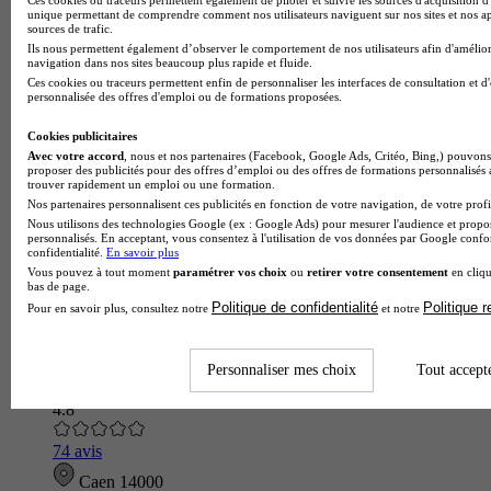
unique permettant de comprendre comment nos utilisateurs naviguent sur nos sites et nos ap
sources de trafic.
Ils nous permettent également d’observer le comportement de nos utilisateurs afin d'amélior
navigation dans nos sites beaucoup plus rapide et fluide.
Ces cookies ou traceurs permettent enfin de personnaliser les interfaces de consultation et d
personnalisée des offres d'emploi ou de formations proposées.
Cookies publicitaires
Avec votre accord
, nous et nos partenaires (Facebook, Google Ads, Critéo, Bing,) pouvons 
proposer des publicités pour des offres d’emploi ou des offres de formations personnalisés
trouver rapidement un emploi ou une formation.
Nos partenaires personnalisent ces publicités en fonction de votre navigation, de votre profil
Nous utilisons des technologies Google (ex : Google Ads) pour mesurer l'audience et propos
personnalisés. En acceptant, vous consentez à l'utilisation de vos données par Google conf
confidentialité.
En savoir plus
Vous pouvez à tout moment
paramétrer vos choix
ou
retirer votre consentement
en cliqu
bas de page.
Politique de confidentialité
Politique 
Pour en savoir plus, consultez notre
et notre
MBway Caen
MBA - Management de la Stratégie Marketing et de la
Personnaliser mes choix
Tout accept
Communication Digitale
4.8
74 avis
Caen 14000