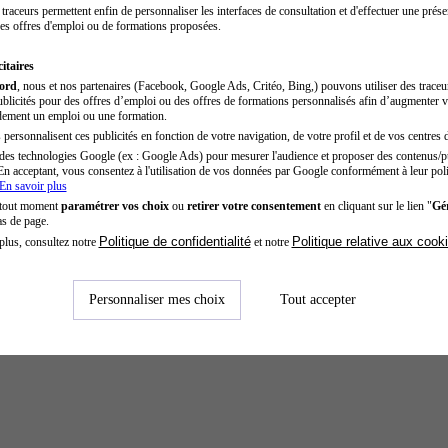
traceurs permettent enfin de personnaliser les interfaces de consultation et d'effectuer une prése
es offres d'emploi ou de formations proposées.
itaires
cord
, nous et nos partenaires (Facebook, Google Ads, Critéo, Bing,) pouvons utiliser des trace
blicités pour des offres d’emploi ou des offres de formations personnalisés afin d’augmenter v
dement un emploi ou une formation.
personnalisent ces publicités en fonction de votre navigation, de votre profil et de vos centres d
des technologies Google (ex : Google Ads) pour mesurer l'audience et proposer des contenus/pu
En acceptant, vous consentez à l'utilisation de vos données par Google conformément à leur poli
En savoir plus
 tout moment
paramétrer vos choix
ou
retirer votre consentement
en cliquant sur le lien "
Gér
as de page.
Politique de confidentialité
Politique relative aux cook
plus, consultez notre
et notre
Personnaliser mes choix
Tout accepter