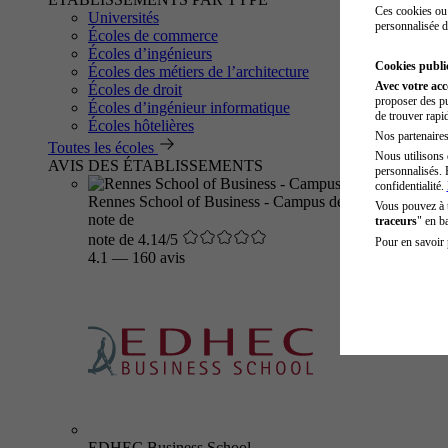
Ces cookies ou 
Universités
personnalisée d
Écoles de commerce
Écoles d’ingénieurs
Cookies public
Écoles des métiers de l’architecture
Avec votre ac
Écoles de droit
proposer des pu
Écoles d’ingénieur informatique
de trouver rapi
Écoles hôtelières
Nos partenaires 
Toutes les écoles
Nous utilisons 
AVIS DES ÉTABLISSEMENTS
personnalisés. 
confidentialité.
Rennes School of Business - Campus de Rennes
Vous pouvez à
note de
traceurs
" en b
note de 4.14/5
Pour en savoir 
4.1
—
160 avis
EDHEC Business School