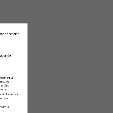
sans accepter
es et de
ateur active
urs, les
 et plus
curité.
t un identifiant
ion des
endre la