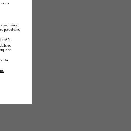
ntation
urs pour vous
os probabilités
’intérêt.
blicités
tique de
er les
ies
.