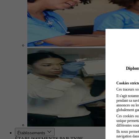
Diplome
Cookies strict
Ces traceurs so
Il s'agit notam
pendant sa navig
annonces ou les 
globalement gara
Ces cookies ou t
unique permetta
différentes sour
Ils nous permet
Établissements
navigation dans
ÉTABLISSEMENTS PAR TYPE