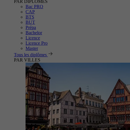
PAR DIPLÔMES
Bac PRO
CAP
BTS
BUT
Prépa
Bachelor
Licence
Licence Pro
Master
Tous les diplômes
PAR VILLES