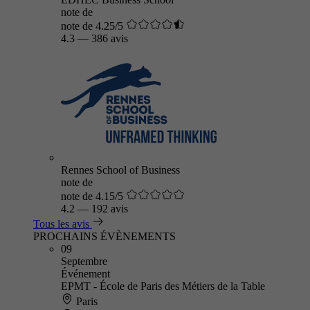
note de
note de 4.25/5
4.3
—
386 avis
Rennes School of Business
note de
note de 4.15/5
4.2
—
192 avis
Tous les avis
PROCHAINS ÉVÈNEMENTS
09
Septembre
Événement
EPMT - École de Paris des Métiers de la Table
Paris