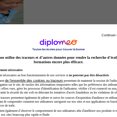
Continuer 
Secrétaire médicale
o utilise des traceurs et d’autres données pour rendre la recherche d’écol
formations encore plus efficace.
ement nécessaires
nt nécessaires au bon fonctionnement de nos services et
ne peuvent pas être désactivés
.
de l'ensemble des cookies ou traceurs
ment
permettant de maintenir la session de l'utilis
ation sur le site, de stocker des informations temporaires telles que les préférences des utilisate
offres vues, gérer les processus d'identification de l'utilisateur, vérifier s'il est connecté ou non,
ntir la sécurité du site web en détectant les tentatives d'accès frauduleux ou les violations de sé
raceurs permettent également de piloter et suivre les sources d'acquisition d'audience en utilisan
nt de comprendre comment nos utilisateurs naviguent sur nos sites et nos applications en fonct
Inspecteur de police
ces de trafic.
tent également d’observer le comportement de nos utilisateurs afin d'améliorer nos produits et r
 nos sites beaucoup plus rapide et fluide.