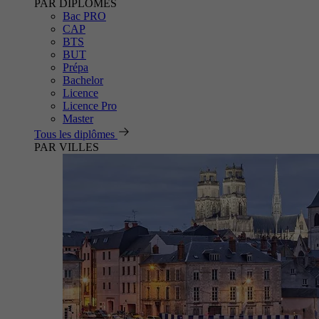
PAR DIPLÔMES
Bac PRO
CAP
BTS
BUT
Prépa
Bachelor
Licence
Licence Pro
Master
Tous les diplômes
PAR VILLES