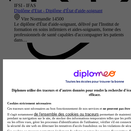
IFSI - IFAS
Diplôme d'Etat - Diplôme d'État d'aide-soignant
Vire Normandie 14500
Le diplôme d'État d'aide-soignant, délivré par l'Institut de
formation en soins infirmiers et aides-soignants, forme des
professionnels de santé capables d'accompagner les patients
dans…
Diplomeo utilise des traceurs et d’autres données pour rendre la recherche d’éco
efficace.
Cookies strictement nécessaires
Ces traceurs sont nécessaires au bon fonctionnement de nos services et
ne peuvent pas être 
IFAS
de l'ensemble des cookies ou traceurs
Il s'agit notamment
permettant de maintenir 
Diplôme d'Etat - Diplôme d'État d'aide-soignant
pendant sa navigation sur le site, de stocker des informations temporaires telles que les préf
ou les offres vues, gérer les processus d'identification de l'utilisateur, vérifier s'il est conn
Bayeux 14400
la sécurité du site web en détectant les tentatives d'accès frauduleux ou les violations de sécu
Ces cookies ou traceurs permettent également de piloter et suivre les sources d'acquisition d'