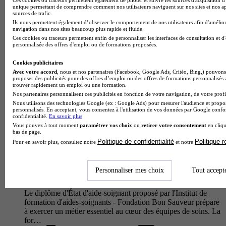
Le diplôme d'État d'aide-soignant délivré par l'Institut de
unique permettant de comprendre comment nos utilisateurs naviguent sur nos sites et nos ap
formation d'aides-soignants forme des professionnels de santé
sources de trafic.
capables d'accompagner les patients dans les actes essentiels
Ils nous permettent également d’observer le comportement de nos utilisateurs afin d'amélior
de…
navigation dans nos sites beaucoup plus rapide et fluide.
Ces cookies ou traceurs permettent enfin de personnaliser les interfaces de consultation et d
personnalisée des offres d'emploi ou de formations proposées.
Cookies publicitaires
Avec votre accord
, nous et nos partenaires (Facebook, Google Ads, Critéo, Bing,) pouvons 
proposer des publicités pour des offres d’emploi ou des offres de formations personnalisés
trouver rapidement un emploi ou une formation.
Nos partenaires personnalisent ces publicités en fonction de votre navigation, de votre profil
Nous utilisons des technologies Google (ex : Google Ads) pour mesurer l'audience et propos
personnalisés. En acceptant, vous consentez à l'utilisation de vos données par Google conf
confidentialité.
En savoir plus
Vous pouvez à tout moment
paramétrer vos choix
ou
retirer votre consentement
en cliqu
bas de page.
Politique de confidentialité
Politique 
Pour en savoir plus, consultez notre
et notre
IFAS
Diplôme d'Etat - Diplôme d'État d'aide-soignant
Personnaliser mes choix
Tout accept
Picauville 50360
Le diplôme d'État d'aide-soignant proposé par l'Institut de
formation d'aides-soignants - Fondation Bon Sauveur prépare
à exercer un métier essentiel au cœur des équipes de soins. La
for…