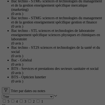
Bac techno - STMG sciences et technologies du management
et de la gestion enseignement spécifique mercatique
(marketing)
(0
avis
)
Bac techno - STMG sciences et technologies du management
et de la gestion enseignement spécifique gestion et finance
(0
avis
)
Bac techno - STL sciences et technologies de laboratoire
enseignement spécifique sciences physiques et chimiques en
laboratoire
(0
avis
)
Bac techno - ST2S sciences et technologies de la santé et du
social
(0
avis
)
Bac - Général
(0
avis
)
BTS - Services et prestations des secteurs sanitaire et social
(0
avis
)
BTS - Opticien lunetier
(0
avis
)
Trier par dates ou notes
5
4
3
2
1