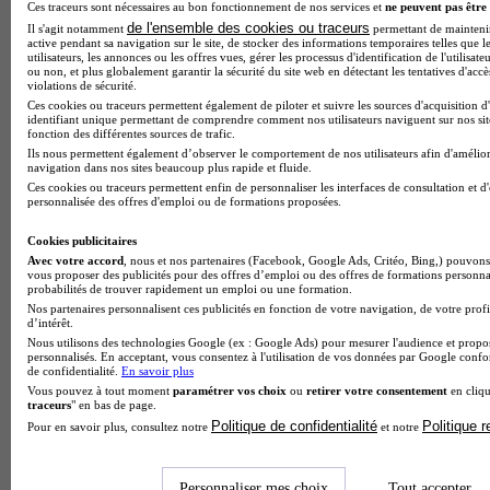
Ces traceurs sont nécessaires au bon fonctionnement de nos services et
ne peuvent pas être 
de l'ensemble des cookies ou traceurs
Il s'agit notamment
permettant de maintenir 
active pendant sa navigation sur le site, de stocker des informations temporaires telles que l
utilisateurs, les annonces ou les offres vues, gérer les processus d'identification de l'utilisateu
ou non, et plus globalement garantir la sécurité du site web en détectant les tentatives d'acc
violations de sécurité.
Ces cookies ou traceurs permettent également de piloter et suivre les sources d'acquisition d
identifiant unique permettant de comprendre comment nos utilisateurs naviguent sur nos site
fonction des différentes sources de trafic.
Ils nous permettent également d’observer le comportement de nos utilisateurs afin d'amélior
navigation dans nos sites beaucoup plus rapide et fluide.
Ces cookies ou traceurs permettent enfin de personnaliser les interfaces de consultation et d
personnalisée des offres d'emploi ou de formations proposées.
Cookies publicitaires
Avec votre accord
, nous et nos partenaires (Facebook, Google Ads, Critéo, Bing,) pouvons 
vous proposer des publicités pour des offres d’emploi ou des offres de formations personna
probabilités de trouver rapidement un emploi ou une formation.
Note de 2 sur 5
Nos partenaires personnalisent ces publicités en fonction de votre navigation, de votre profi
d’intérêt.
Nous utilisons des technologies Google (ex : Google Ads) pour mesurer l'audience et propos
personnalisés. En acceptant, vous consentez à l'utilisation de vos données par Google conf
de confidentialité.
En savoir plus
Vous pouvez à tout moment
paramétrer vos choix
ou
retirer votre consentement
en cliqu
traceurs
" en bas de page.
Politique de confidentialité
Politique 
Pour en savoir plus, consultez notre
et notre
Personnaliser mes choix
Tout accepter