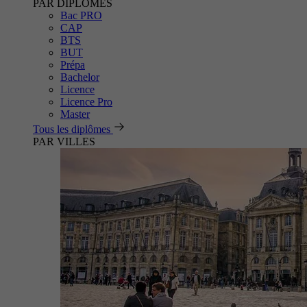
PAR DIPLÔMES
Bac PRO
CAP
BTS
BUT
Prépa
Bachelor
Licence
Licence Pro
Master
Tous les diplômes
PAR VILLES