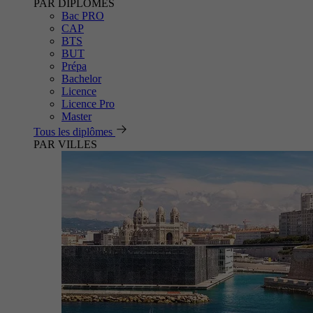
PAR DIPLÔMES
Bac PRO
CAP
BTS
BUT
Prépa
Bachelor
Licence
Licence Pro
Master
Tous les diplômes
PAR VILLES