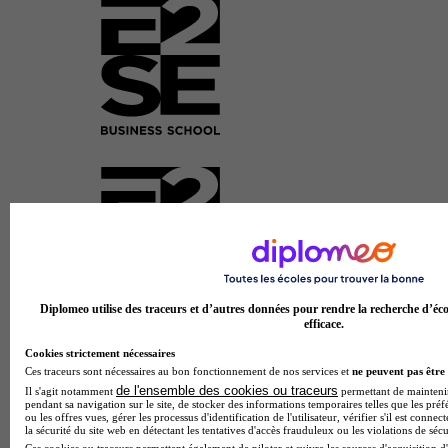
Diplomeo utilise des traceurs et d’autres données pour rendre la recherche d’éco
efficace.
E2SE Management
BTS - Tourisme
Cookies strictement nécessaires
4.4
Ces traceurs sont nécessaires au bon fonctionnement de nos services et
ne peuvent pas être 
de l'ensemble des cookies ou traceurs
Il s'agit notamment
permettant de maintenir 
pendant sa navigation sur le site, de stocker des informations temporaires telles que les préf
23 avis
ou les offres vues, gérer les processus d'identification de l'utilisateur, vérifier s'il est conn
la sécurité du site web en détectant les tentatives d'accès frauduleux ou les violations de sécu
Caen 14000
Ces cookies ou traceurs permettent également de piloter et suivre les sources d'acquisition d'