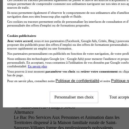
Le BTS Tourisme proposé par E2SE Management forme des
unique permettant de comprendre comment nos utilisateurs naviguent sur nos sites et nos ap
professionnels polyvalents du secteur touristique, capables de
sources de trafic.
concevoir et commercialiser des prestations touristiques tout
Ils nous permettent également d’observer le comportement de nos utilisateurs afin d'amélior
navigation dans nos sites beaucoup plus rapide et fluide.
en assu…
Ces cookies ou traceurs permettent enfin de personnaliser les interfaces de consultation et d
personnalisée des offres d'emploi ou de formations proposées.
Cookies publicitaires
Avec votre accord
, nous et nos partenaires (Facebook, Google Ads, Critéo, Bing,) pouvons 
proposer des publicités pour des offres d’emploi ou des offres de formations personnalisés
trouver rapidement un emploi ou une formation.
Nos partenaires personnalisent ces publicités en fonction de votre navigation, de votre profil
Nous utilisons des technologies Google (ex : Google Ads) pour mesurer l'audience et propos
personnalisés. En acceptant, vous consentez à l'utilisation de vos données par Google conf
confidentialité.
En savoir plus
Vous pouvez à tout moment
paramétrer vos choix
ou
retirer votre consentement
en cliqu
bas de page.
Politique de confidentialité
Politique 
Pour en savoir plus, consultez notre
et notre
Maison familiale rurale de Saint-Sauveur-Villages
Bac pro - Services aux personnes et animation dans les
Personnaliser mes choix
Tout accept
territoires
Saint-Sauveur-Villages 50490
Alternance
Le Bac Pro Services Aux Personnes et Animation dans les
Territoires dispensé à la Maison familiale rurale de Saint-
Sauveur-Villages forme des professionnels polyvalents