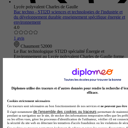
Lycée polyvalent Charles de Gaulle
Bac techno - STI2D sciences et technologies de l'industrie et
du développement durable enseignement spécifique énergie et
environnement
4.0
1 avis
Chaumont 52000
Le Bac technologique STI2D spécialité Énergie et
Environnement au Lycée polyvalent Charles de Gaulle forme
des futurs innovateurs capables de relever les défis
énergétiques et environnem…
Diplomeo utilise des traceurs et d’autres données pour rendre la recherche d’éco
efficace.
Cookies strictement nécessaires
Ces traceurs sont nécessaires au bon fonctionnement de nos services et
ne peuvent pas être 
de l'ensemble des cookies ou traceurs
Il s'agit notamment
permettant de maintenir 
pendant sa navigation sur le site, de stocker des informations temporaires telles que les préf
ou les offres vues, gérer les processus d'identification de l'utilisateur, vérifier s'il est conn
la sécurité du site web en détectant les tentatives d'accès frauduleux ou les violations de sécu
Ces cookies ou traceurs permettent également de piloter et suivre les sources d'acquisition d'