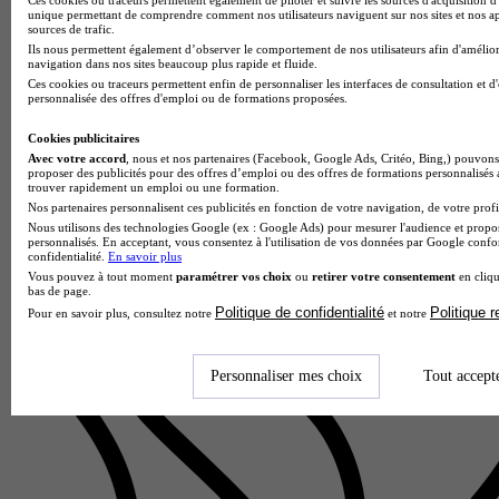
unique permettant de comprendre comment nos utilisateurs naviguent sur nos sites et nos ap
sources de trafic.
IUT de Troyes
Ils nous permettent également d’observer le comportement de nos utilisateurs afin d'amélior
Licence pro - Mention métiers de l'aménagement du territoire
navigation dans nos sites beaucoup plus rapide et fluide.
et de l'urbanisme
Ces cookies ou traceurs permettent enfin de personnaliser les interfaces de consultation et d
3.7
personnalisée des offres d'emploi ou de formations proposées.
7 avis
Cookies publicitaires
Avec votre accord
, nous et nos partenaires (Facebook, Google Ads, Critéo, Bing,) pouvons 
Troyes 10000
proposer des publicités pour des offres d’emploi ou des offres de formations personnalisés
trouver rapidement un emploi ou une formation.
La Licence Professionnelle Métiers de l'Aménagement du
Nos partenaires personnalisent ces publicités en fonction de votre navigation, de votre profil
Territoire et de l'Urbanisme, parcours Végétalisation et
Nous utilisons des technologies Google (ex : Google Ads) pour mesurer l'audience et propos
Agriculture Urbaine, proposée par l'IUT de Troyes, forme en
personnalisés. En acceptant, vous consentez à l'utilisation de vos données par Google conf
un an des prof…
confidentialité.
En savoir plus
Vous pouvez à tout moment
paramétrer vos choix
ou
retirer votre consentement
en cliqu
bas de page.
Politique de confidentialité
Politique 
Pour en savoir plus, consultez notre
et notre
Personnaliser mes choix
Tout accept