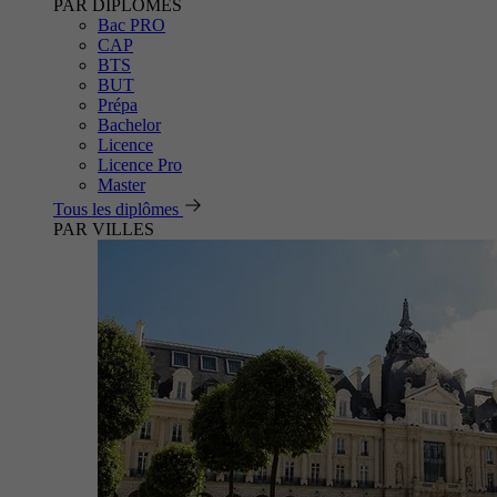
PAR DIPLÔMES
Bac PRO
CAP
BTS
BUT
Prépa
Bachelor
Licence
Licence Pro
Master
Tous les diplômes
PAR VILLES