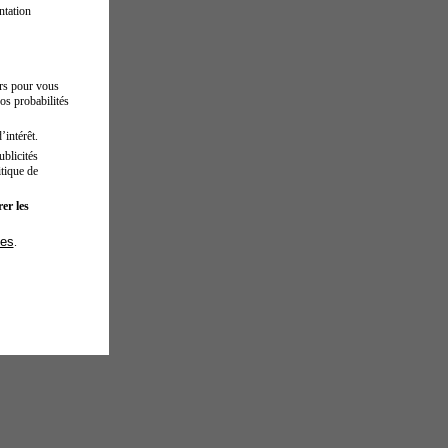
ntation
urs pour vous
os probabilités
’intérêt.
blicités
tique de
er les
ies
.