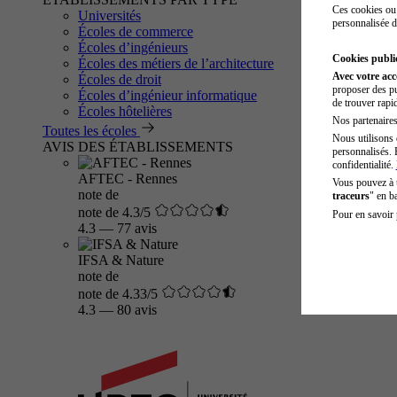
Ces cookies ou 
Universités
personnalisée d
Écoles de commerce
Écoles d’ingénieurs
Cookies public
Écoles des métiers de l’architecture
Avec votre ac
Écoles de droit
proposer des pu
Écoles d’ingénieur informatique
de trouver rapi
Écoles hôtelières
Nos partenaires 
Toutes les écoles
Nous utilisons 
AVIS DES ÉTABLISSEMENTS
personnalisés. 
confidentialité.
AFTEC - Rennes
Vous pouvez à
note de
traceurs
" en b
note de 4.3/5
Pour en savoir 
4.3
—
77 avis
IFSA & Nature
note de
note de 4.33/5
4.3
—
80 avis