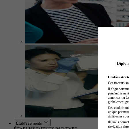
Diplome
Cookies strict
Ces traceurs so
Il s'agit notam
pendant sa navig
annonces ou les 
globalement gara
Ces cookies ou t
unique permetta
différentes sour
Ils nous permet
Établissements
navigation dans
ÉTABLISSEMENTS PAR TYPE