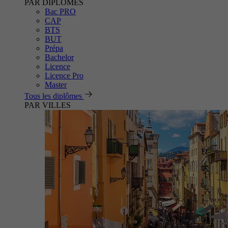
PAR DIPLÔMES
Bac PRO
CAP
BTS
BUT
Prépa
Bachelor
Licence
Licence Pro
Master
Tous les diplômes
PAR VILLES