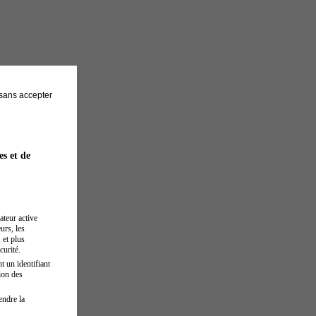
sans accepter
es et de
ateur active
urs, les
 et plus
curité.
t un identifiant
ion des
endre la