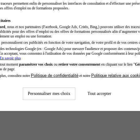
traceurs permettent enfin de personnaliser les interfaces de consultation et d'effectuer une prése
es offres d'emploi ou de formations proposées.
itaires
cord
, nous et nos partenaires (Facebook, Google Ads, Critéo, Bing,) pouvons utiliser des trace
blicités pour des offres d’emploi ou des offres de formations personnalisés afin d’augmenter v
dement un emploi ou une formation.
personnalisent ces publicités en fonction de votre navigation, de votre profil et de vos centres d
des technologies Google (ex : Google Ads) pour mesurer l'audience et proposer des contenus/pu
En acceptant, vous consentez à l'utilisation de vos données par Google conformément à leur poli
En savoir plus
 tout moment
paramétrer vos choix
ou
retirer votre consentement
en cliquant sur le lien "
Gér
as de page.
Politique de confidentialité
Politique relative aux cook
plus, consultez notre
et notre
Personnaliser mes choix
Tout accepter