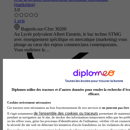
(marketing)
3.0
1 avis
Bagnols-sur-Cèze 30200
Au Lycée polyvalent Albert Einstein, le bac techno STMG
avec enseignement spécifique en mercatique (marketing) vous
plonge au cœur des enjeux commerciaux contemporains.
Vous maîtrisez le…
Diplomeo utilise des traceurs et d’autres données pour rendre la recherche d’éco
efficace.
Cookies strictement nécessaires
Ces traceurs sont nécessaires au bon fonctionnement de nos services et
ne peuvent pas être 
de l'ensemble des cookies ou traceurs
Il s'agit notamment
permettant de maintenir 
pendant sa navigation sur le site, de stocker des informations temporaires telles que les préf
ou les offres vues, gérer les processus d'identification de l'utilisateur, vérifier s'il est conn
Lycée général et technologique les trois Sources
la sécurité du site web en détectant les tentatives d'accès frauduleux ou les violations de sécu
Bac techno - STMG sciences et technologies du management
Ces cookies ou traceurs permettent également de piloter et suivre les sources d'acquisition d'