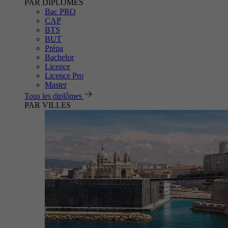
PAR DIPLÔMES
Bac PRO
CAP
BTS
BUT
Prépa
Bachelor
Licence
Licence Pro
Master
Tous les diplômes
PAR VILLES