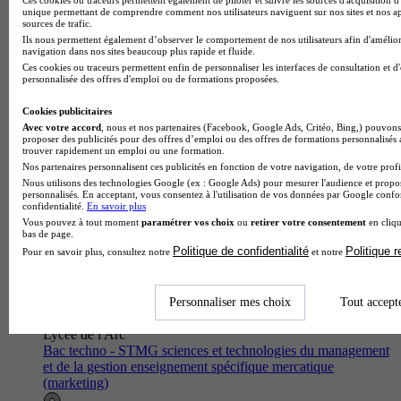
et de la gestion enseignement spécifique mercatique
unique permettant de comprendre comment nos utilisateurs naviguent sur nos sites et nos ap
(marketing)
sources de trafic.
Ils nous permettent également d’observer le comportement de nos utilisateurs afin d'amélior
Bourg-lès-Valence 26500
navigation dans nos sites beaucoup plus rapide et fluide.
Le Bac techno STMG enseignement spécifique mercatique
Ces cookies ou traceurs permettent enfin de personnaliser les interfaces de consultation et d
(marketing) proposé par le Lycée général et technologique les
personnalisée des offres d'emploi ou de formations proposées.
trois Sources forme des élèves capables de maîtriser les
concepts et s…
Cookies publicitaires
Avec votre accord
, nous et nos partenaires (Facebook, Google Ads, Critéo, Bing,) pouvons 
proposer des publicités pour des offres d’emploi ou des offres de formations personnalisés
trouver rapidement un emploi ou une formation.
Nos partenaires personnalisent ces publicités en fonction de votre navigation, de votre profil
Nous utilisons des technologies Google (ex : Google Ads) pour mesurer l'audience et propos
personnalisés. En acceptant, vous consentez à l'utilisation de vos données par Google conf
confidentialité.
En savoir plus
Vous pouvez à tout moment
paramétrer vos choix
ou
retirer votre consentement
en cliqu
bas de page.
Politique de confidentialité
Politique 
Pour en savoir plus, consultez notre
et notre
Personnaliser mes choix
Tout accept
Lycée de l'Arc
Bac techno - STMG sciences et technologies du management
et de la gestion enseignement spécifique mercatique
(marketing)