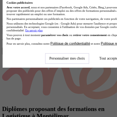
Cookies publicitaires
Avec votre accord
, nous et nos partenaires (Facebook, Google Ads, Critéo, Bing,) pouvons 
Lycée GT
proposer des publicités pour des offres d’emploi ou des offres de formations personnalisés
trouver rapidement un emploi ou une formation.
Voir l’établissement
Nos partenaires personnalisent ces publicités en fonction de votre navigation, de votre profil
Nous utilisons des technologies Google (ex : Google Ads) pour mesurer l'audience et propos
Afficher plus de résultats
personnalisés. En acceptant, vous consentez à l'utilisation de vos données par Google conf
confidentialité.
En savoir plus
Vous pouvez à tout moment
paramétrer vos choix
ou
retirer votre consentement
en cliqu
bas de page.
Trouve ton diplôme en 1 min avec Diplomeo !
Politique de confidentialité
Politique 
Pour en savoir plus, consultez notre
et notre
Trouver mon école
Personnaliser mes choix
Tout accept
Diplômes proposant des formations en
Logistique à Montélimar