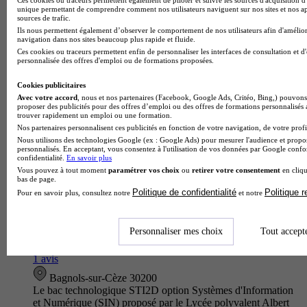
professionnels opérationnels dans l'administration des
unique permettant de comprendre comment nos utilisateurs naviguent sur nos sites et nos ap
systèmes et réseaux, la cyberséc…
sources de trafic.
Ils nous permettent également d’observer le comportement de nos utilisateurs afin d'amélior
navigation dans nos sites beaucoup plus rapide et fluide.
Ces cookies ou traceurs permettent enfin de personnaliser les interfaces de consultation et d
personnalisée des offres d'emploi ou de formations proposées.
Cookies publicitaires
Avec votre accord
, nous et nos partenaires (Facebook, Google Ads, Critéo, Bing,) pouvons 
proposer des publicités pour des offres d’emploi ou des offres de formations personnalisés
trouver rapidement un emploi ou une formation.
Nos partenaires personnalisent ces publicités en fonction de votre navigation, de votre profil
Nous utilisons des technologies Google (ex : Google Ads) pour mesurer l'audience et propos
personnalisés. En acceptant, vous consentez à l'utilisation de vos données par Google conf
confidentialité.
En savoir plus
Vous pouvez à tout moment
paramétrer vos choix
ou
retirer votre consentement
en cliqu
bas de page.
LPO
Politique de confidentialité
Politique 
Pour en savoir plus, consultez notre
et notre
Bac techno - STI2D sciences et technologies de l'industrie et
du développement durable enseignement spécifique systèmes
d'information et numérique
Personnaliser mes choix
Tout accept
3.0
1 avis
Bagnols-sur-Cèze 30200
Le bac technologique STI2D option Systèmes d'Information
et Numérique (SIN) proposé par le Lycée polyvalent Albert