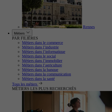
Rennes
Métiers
PAR FILIÈRES
Métiers dans le commerce
Métiers dans l’industrie
Métiers dans l’informatique
Métiers dans le social
Métiers dans l’immobilier
Métiers dans l’agriculture
Métiers dans la banque
Métiers dans la communication
Métiers dans la santé
Tous les métiers
MÉTIERS LES PLUS RECHERCHÉS