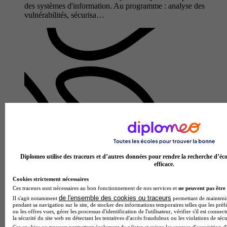
des systèmes d'information. Au programme : analyse des
vulnérabilités, sécurisa…
IUT de Valence
Diplomeo utilise des traceurs et d’autres données pour rendre la recherche d’éco
BUT - Réseaux et télécommunications parcours cybersécurité
efficace.
4.8
Cookies strictement nécessaires
4 avis
Ces traceurs sont nécessaires au bon fonctionnement de nos services et
ne peuvent pas être 
de l'ensemble des cookies ou traceurs
Il s'agit notamment
permettant de maintenir 
Valence 26000
pendant sa navigation sur le site, de stocker des informations temporaires telles que les préf
Le BUT Réseaux et Télécommunications parcours
ou les offres vues, gérer les processus d'identification de l'utilisateur, vérifier s'il est conn
Cybersécurité proposé par l'IUT de Valence forme des
la sécurité du site web en détectant les tentatives d'accès frauduleux ou les violations de sécu
Ces cookies ou traceurs permettent également de piloter et suivre les sources d'acquisition d'