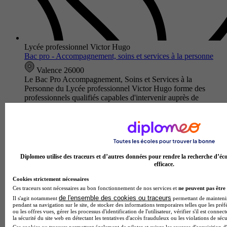
Lycée professionnel Victor Hugo
Bac pro - Accompagnement, soins et services à la personne
Valence 26000
Le Bac Pro Accompagnement, Soins et Services à la
Personne du Lycée professionnel Victor Hugo forme des
professionnels qualifiés capables d'intervenir auprès de
personnes en situation de…
Diplomeo utilise des traceurs et d’autres données pour rendre la recherche d’éco
efficace.
Cookies strictement nécessaires
Ces traceurs sont nécessaires au bon fonctionnement de nos services et
ne peuvent pas être 
de l'ensemble des cookies ou traceurs
Il s'agit notamment
permettant de maintenir 
pendant sa navigation sur le site, de stocker des informations temporaires telles que les préf
ou les offres vues, gérer les processus d'identification de l'utilisateur, vérifier s'il est conn
la sécurité du site web en détectant les tentatives d'accès frauduleux ou les violations de sécu
Ces cookies ou traceurs permettent également de piloter et suivre les sources d'acquisition d'