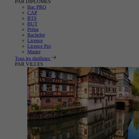
PAR DIPLÔMES
Bac PRO
CAP
BTS
BUT
Prépa
Bachelor
Licence
Licence Pro
Master
Tous les diplômes
PAR VILLES