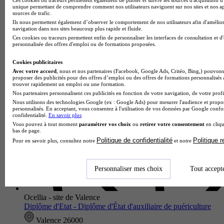
Croix-Rouge Compétence Auvergne-Rhône-Alpes - site de
unique permettant de comprendre comment nos utilisateurs naviguent sur nos sites et nos ap
sources de trafic.
Valence
Ils nous permettent également d’observer le comportement de nos utilisateurs afin d'amélior
Diplôme d'Etat - Diplôme d'État d'aide-soignant
navigation dans nos sites beaucoup plus rapide et fluide.
Valence 26000
Ces cookies ou traceurs permettent enfin de personnaliser les interfaces de consultation et d
personnalisée des offres d'emploi ou de formations proposées.
Le diplôme d'État d'aide-soignant proposé par Croix-Rouge
Compétence Auvergne-Rhône-Alpes - site de Valence forme
Cookies publicitaires
des professionnels de santé polyvalents capables
Avec votre accord
, nous et nos partenaires (Facebook, Google Ads, Critéo, Bing,) pouvons 
d'accompagner les perso…
proposer des publicités pour des offres d’emploi ou des offres de formations personnalisés
trouver rapidement un emploi ou une formation.
Nos partenaires personnalisent ces publicités en fonction de votre navigation, de votre profil
Nous utilisons des technologies Google (ex : Google Ads) pour mesurer l'audience et propos
personnalisés. En acceptant, vous consentez à l'utilisation de vos données par Google conf
confidentialité.
En savoir plus
Vous pouvez à tout moment
paramétrer vos choix
ou
retirer votre consentement
en cliqu
bas de page.
Politique de confidentialité
Politique 
Pour en savoir plus, consultez notre
et notre
Personnaliser mes choix
Tout accept
Ocellia - site de Valence
Diplôme d'Etat - Diplôme d'État d'auxiliaire de puériculture
Valence 26000