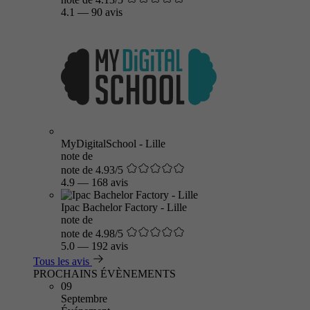
4.1
—
90 avis
MyDigitalSchool - Lille
note de
note de 4.93/5
4.9
—
168 avis
Ipac Bachelor Factory - Lille
note de
note de 4.98/5
5.0
—
192 avis
Tous les avis
PROCHAINS ÉVÈNEMENTS
09
Septembre