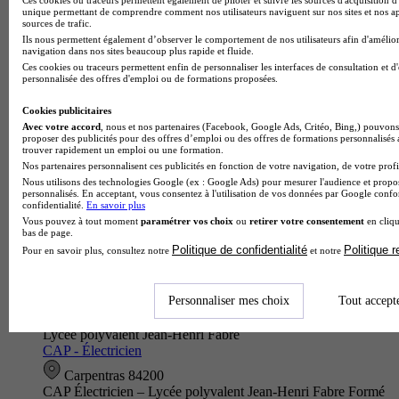
Lycée polyvalent du Dauphiné
unique permettant de comprendre comment nos utilisateurs naviguent sur nos sites et nos ap
BTS - Électrotechnique
sources de trafic.
Ils nous permettent également d’observer le comportement de nos utilisateurs afin d'amélior
Romans-sur-Isère 26100
navigation dans nos sites beaucoup plus rapide et fluide.
Le BTS électrotechnique du Lycée polyvalent du Dauphiné
Ces cookies ou traceurs permettent enfin de personnaliser les interfaces de consultation et d
personnalisée des offres d'emploi ou de formations proposées.
forme des techniciens supérieurs spécialisés dans la
conception, l'installation et la maintenance des équipements
Cookies publicitaires
électriques de p…
Avec votre accord
, nous et nos partenaires (Facebook, Google Ads, Critéo, Bing,) pouvons 
proposer des publicités pour des offres d’emploi ou des offres de formations personnalisés
trouver rapidement un emploi ou une formation.
Nos partenaires personnalisent ces publicités en fonction de votre navigation, de votre profil
Nous utilisons des technologies Google (ex : Google Ads) pour mesurer l'audience et propos
personnalisés. En acceptant, vous consentez à l'utilisation de vos données par Google conf
confidentialité.
En savoir plus
Vous pouvez à tout moment
paramétrer vos choix
ou
retirer votre consentement
en cliqu
bas de page.
Politique de confidentialité
Politique 
Pour en savoir plus, consultez notre
et notre
Personnaliser mes choix
Tout accept
Lycée polyvalent Jean-Henri Fabre
CAP - Électricien
Carpentras 84200
CAP Électricien – Lycée polyvalent Jean-Henri Fabre Formé