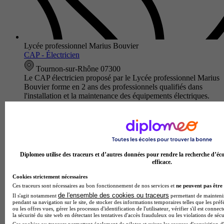
Lycée professionnel Marius Bouvier
CAP - Électricien
Tournon-sur-Rhône 07300
Le CAP électricien proposé par le Lycée professionnel Marius
Bouvier forme en 2 ans des professionnels qualifiés dans
l'installation et la maintenance des équipements électriques.
Au pro…
Diplomeo utilise des traceurs et d’autres données pour rendre la recherche d’éco
efficace.
Cookies strictement nécessaires
Ces traceurs sont nécessaires au bon fonctionnement de nos services et
ne peuvent pas être 
de l'ensemble des cookies ou traceurs
Il s'agit notamment
permettant de maintenir 
pendant sa navigation sur le site, de stocker des informations temporaires telles que les préf
ou les offres vues, gérer les processus d'identification de l'utilisateur, vérifier s'il est conn
la sécurité du site web en détectant les tentatives d'accès frauduleux ou les violations de sécu
Ces cookies ou traceurs permettent également de piloter et suivre les sources d'acquisition d'