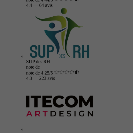
4.4
—
64 avis
SUP des RH
note de
note de 4.25/5
4.3
—
223 avis