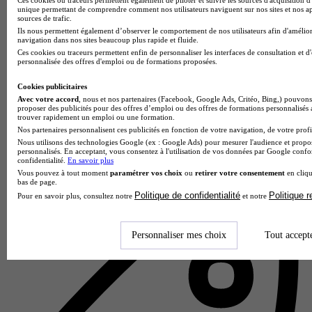
unique permettant de comprendre comment nos utilisateurs naviguent sur nos sites et nos ap
sources de trafic.
Ils nous permettent également d’observer le comportement de nos utilisateurs afin d'amélior
navigation dans nos sites beaucoup plus rapide et fluide.
Ces cookies ou traceurs permettent enfin de personnaliser les interfaces de consultation et d
personnalisée des offres d'emploi ou de formations proposées.
Cookies publicitaires
Avec votre accord
, nous et nos partenaires (Facebook, Google Ads, Critéo, Bing,) pouvons 
proposer des publicités pour des offres d’emploi ou des offres de formations personnalisés
trouver rapidement un emploi ou une formation.
ESLI Redon
Nos partenaires personnalisent ces publicités en fonction de votre navigation, de votre profil
4.3
Nous utilisons des technologies Google (ex : Google Ads) pour mesurer l'audience et propos
personnalisés. En acceptant, vous consentez à l'utilisation de vos données par Google conf
confidentialité.
En savoir plus
12 avis
Vous pouvez à tout moment
paramétrer vos choix
ou
retirer votre consentement
en cliqu
bas de page.
Redon
Politique de confidentialité
Politique 
Pour en savoir plus, consultez notre
et notre
Personnaliser mes choix
Tout accept