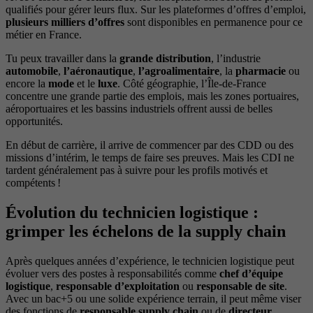
qualifiés pour gérer leurs flux. Sur les plateformes d’offres d’emploi,
plusieurs milliers d’offres
sont disponibles en permanence pour ce
métier en France.
Tu peux travailler dans la
grande distribution
, l’industrie
automobile
,
l’aéronautique
,
l’agroalimentaire
, la
pharmacie
ou
encore la
mode
et le
luxe
. Côté géographie, l’Île-de-France
concentre une grande partie des emplois, mais les zones portuaires,
aéroportuaires et les bassins industriels offrent aussi de belles
opportunités.
En début de carrière, il arrive de commencer par des CDD ou des
missions d’intérim, le temps de faire ses preuves. Mais les CDI ne
tardent généralement pas à suivre pour les profils motivés et
compétents !
Évolution du technicien logistique :
grimper les échelons de la supply chain
Après quelques années d’expérience, le technicien logistique peut
évoluer vers des postes à responsabilités comme
chef d’équipe
logistique
,
responsable d’exploitation
ou
responsable de site
.
Avec un bac+5 ou une solide expérience terrain, il peut même viser
des fonctions de
responsable supply chain
ou de
directeur