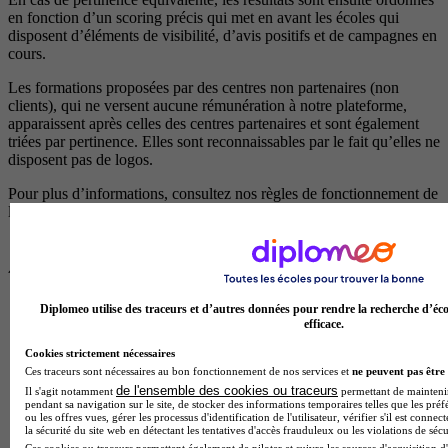
en fonction d’un scoring précis qui met en avant les écoles qui
disposent d’éléments de visibilité, d’avis positifs et de campagnes en
cours.
Les formations proposées par des centres non partenaires (non
clients), qui ne versent aucune rémunération à notre plateforme,
apparaissent après celles des centres partenaires et sont également
triées par pertinence. Elles sont reconnaissables par le fait qu’elles ne
disposent pas de logos.
Pour plus d’informations, consultez nos
règles de fonctionnement de
la plateforme.
Diplomeo utilise des traceurs et d’autres données pour rendre la recherche d’éco
efficace.
Cookies strictement nécessaires
Ces traceurs sont nécessaires au bon fonctionnement de nos services et
ne peuvent pas être 
de l'ensemble des cookies ou traceurs
Il s'agit notamment
permettant de maintenir 
pendant sa navigation sur le site, de stocker des informations temporaires telles que les préf
ou les offres vues, gérer les processus d'identification de l'utilisateur, vérifier s'il est conn
la sécurité du site web en détectant les tentatives d'accès frauduleux ou les violations de sécu
Ces cookies ou traceurs permettent également de piloter et suivre les sources d'acquisition d'