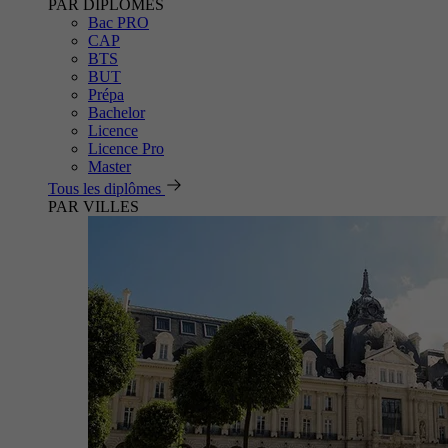
PAR DIPLÔMES
Bac PRO
CAP
BTS
BUT
Prépa
Bachelor
Licence
Licence Pro
Master
Tous les diplômes
PAR VILLES