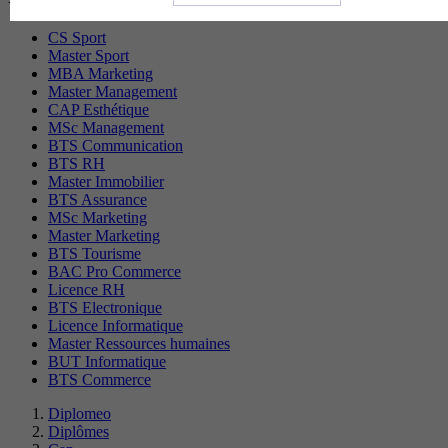
CS Sport
Master Sport
MBA Marketing
Master Management
CAP Esthétique
MSc Management
BTS Communication
BTS RH
Master Immobilier
BTS Assurance
MSc Marketing
Master Marketing
BTS Tourisme
BAC Pro Commerce
Licence RH
BTS Electronique
Licence Informatique
Master Ressources humaines
BUT Informatique
BTS Commerce
Diplomeo
Diplômes