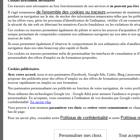
Cookies strictement nécessaires
Ces traceurs sont nécessaires au bon fonctionnement de nos services et
ne peuvent pas être 
BTS Esf en alternance
de l'ensemble des cookies ou traceurs
Il s'agit notamment
permettant de maintenir 
BTS Dietetique en alternance
pendant sa navigation sur le site, de stocker des informations temporaires telles que les préf
ou les offres vues, gérer les processus d'identification de l'utilisateur, vérifier s'il est conn
BTS Mco en alternance
la sécurité du site web en détectant les tentatives d'accès frauduleux ou les violations de sécu
BTS Pi en alternance
Ces cookies ou traceurs permettent également de piloter et suivre les sources d'acquisition d'
BTS Sp3s en alternance
unique permettant de comprendre comment nos utilisateurs naviguent sur nos sites et nos ap
Master CCA en alternance
sources de trafic.
BTS Ndrc en alternance
Ils nous permettent également d’observer le comportement de nos utilisateurs afin d'amélior
navigation dans nos sites beaucoup plus rapide et fluide.
BTS Sam en alternance
Ces cookies ou traceurs permettent enfin de personnaliser les interfaces de consultation et d
Cap Fleuriste en alternance
personnalisée des offres d'emploi ou de formations proposées.
BTS Sio en alternance
MSc Marketing Digital en alternance
Cookies publicitaires
BTS Gpme en alternance
Avec votre accord
, nous et nos partenaires (Facebook, Google Ads, Critéo, Bing,) pouvons 
Cap Electricien en alternance
proposer des publicités pour des offres d’emploi ou des offres de formations personnalisés
BTS Gpn en alternance
trouver rapidement un emploi ou une formation.
BTS Domotique en alternance
Nos partenaires personnalisent ces publicités en fonction de votre navigation, de votre profil
BAC Pro Agora en alternance
Nous utilisons des technologies Google (ex : Google Ads) pour mesurer l'audience et propos
personnalisés. En acceptant, vous consentez à l'utilisation de vos données par Google conf
BTS Sta en alternance
confidentialité.
En savoir plus
BTS Iris en alternance
Vous pouvez à tout moment
paramétrer vos choix
ou
retirer votre consentement
en cliqu
BTS Tpl en alternance
bas de page.
BTS Ati en alternance
Politique de confidentialité
Politique 
Pour en savoir plus, consultez notre
et notre
Les diplômes par filière les plus
Personnaliser mes choix
Tout accept
recherchés