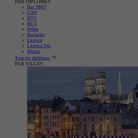
PAR DIPLÔMES
Bac PRO
CAP
BTS
BUT
Prépa
Bachelor
Licence
Licence Pro
Master
Tous les diplômes
PAR VILLES