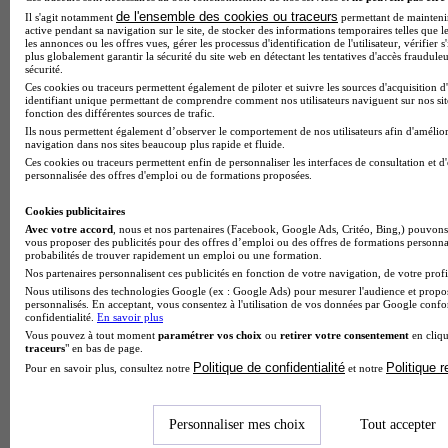
de l'ensemble des cookies ou traceurs
Il s'agit notamment
permettant de maintenir 
active pendant sa navigation sur le site, de stocker des informations temporaires telles que le
les annonces ou les offres vues, gérer les processus d'identification de l'utilisateur, vérifier s
plus globalement garantir la sécurité du site web en détectant les tentatives d'accès fraudule
sécurité.
Ces cookies ou traceurs permettent également de piloter et suivre les sources d'acquisition d
identifiant unique permettant de comprendre comment nos utilisateurs naviguent sur nos site
fonction des différentes sources de trafic.
Ils nous permettent également d’observer le comportement de nos utilisateurs afin d'amélior
navigation dans nos sites beaucoup plus rapide et fluide.
Ces cookies ou traceurs permettent enfin de personnaliser les interfaces de consultation et d
personnalisée des offres d'emploi ou de formations proposées.
Cookies publicitaires
Avec votre accord
, nous et nos partenaires (Facebook, Google Ads, Critéo, Bing,) pouvons 
vous proposer des publicités pour des offres d’emploi ou des offres de formations personna
probabilités de trouver rapidement un emploi ou une formation.
Note de 1 sur 5
Nos partenaires personnalisent ces publicités en fonction de votre navigation, de votre profil
Nous utilisons des technologies Google (ex : Google Ads) pour mesurer l'audience et propos
personnalisés. En acceptant, vous consentez à l'utilisation de vos données par Google conf
confidentialité.
En savoir plus
Vous pouvez à tout moment
paramétrer vos choix
ou
retirer votre consentement
en cliqu
traceurs
" en bas de page.
Politique de confidentialité
Politique 
Pour en savoir plus, consultez notre
et notre
Personnaliser mes choix
Tout accepter