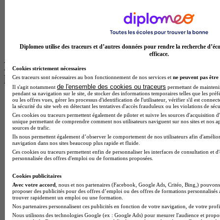
Licence Psychologie à Lille
Master Informatique à Paris
BTS Communication à Bordeaux
Master Psychologie à Angers
BTS Communication à Lyon
BTS Ndrc à Lyon
Diplomeo utilise des traceurs et d’autres données pour rendre la recherche d’éco
efficace.
Les intitulés de diplôme par alternance
Cookies strictement nécessaires
les plus recherchés
Ces traceurs sont nécessaires au bon fonctionnement de nos services et
ne peuvent pas être 
de l'ensemble des cookies ou traceurs
Il s'agit notamment
permettant de maintenir 
pendant sa navigation sur le site, de stocker des informations temporaires telles que les préf
BTS Esf en alternance
ou les offres vues, gérer les processus d'identification de l'utilisateur, vérifier s'il est conn
la sécurité du site web en détectant les tentatives d'accès frauduleux ou les violations de sécu
BTS Dietetique en alternance
Ces cookies ou traceurs permettent également de piloter et suivre les sources d'acquisition d'
BTS Mco en alternance
unique permettant de comprendre comment nos utilisateurs naviguent sur nos sites et nos ap
BTS Pi en alternance
sources de trafic.
BTS Sp3s en alternance
Ils nous permettent également d’observer le comportement de nos utilisateurs afin d'amélior
navigation dans nos sites beaucoup plus rapide et fluide.
Master CCA en alternance
Ces cookies ou traceurs permettent enfin de personnaliser les interfaces de consultation et d
BTS Ndrc en alternance
personnalisée des offres d'emploi ou de formations proposées.
BTS Sam en alternance
Cap Fleuriste en alternance
Cookies publicitaires
BTS Sio en alternance
Avec votre accord
, nous et nos partenaires (Facebook, Google Ads, Critéo, Bing,) pouvons 
MSc Marketing Digital en alternance
proposer des publicités pour des offres d’emploi ou des offres de formations personnalisés
BTS Gpme en alternance
trouver rapidement un emploi ou une formation.
Cap Electricien en alternance
Nos partenaires personnalisent ces publicités en fonction de votre navigation, de votre profil
BTS Gpn en alternance
Nous utilisons des technologies Google (ex : Google Ads) pour mesurer l'audience et propos