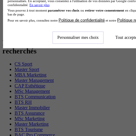
personnalisés. En acceptant, vous consentez à l'utilisation de vos données par Google conf
BTS Domotique en alternance
confidentialité.
En savoir plus
BAC Pro Agora en alternance
Vous pouvez à tout moment
paramétrer vos choix
ou
retirer votre consentement
en cliqu
BTS Sta en alternance
bas de page.
BTS Iris en alternance
Politique de confidentialité
Politique 
Pour en savoir plus, consultez notre
et notre
BTS Tpl en alternance
BTS Ati en alternance
Personnaliser mes choix
Tout accept
Les diplômes par filière les plus
recherchés
CS Sport
Master Sport
MBA Marketing
Master Management
CAP Esthétique
MSc Management
BTS Communication
BTS RH
Master Immobilier
BTS Assurance
MSc Marketing
Master Marketing
BTS Tourisme
BAC Pro Commerce