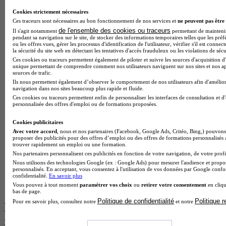
Cookies strictement nécessaires
BTS Esf en alternance
Ces traceurs sont nécessaires au bon fonctionnement de nos services et
ne peuvent pas être 
BTS Dietetique en alternance
de l'ensemble des cookies ou traceurs
BTS Mco en alternance
Il s'agit notamment
permettant de maintenir 
pendant sa navigation sur le site, de stocker des informations temporaires telles que les préf
BTS Pi en alternance
ou les offres vues, gérer les processus d'identification de l'utilisateur, vérifier s'il est conn
BTS Sp3s en alternance
la sécurité du site web en détectant les tentatives d'accès frauduleux ou les violations de sécu
Master CCA en alternance
Ces cookies ou traceurs permettent également de piloter et suivre les sources d'acquisition d'
unique permettant de comprendre comment nos utilisateurs naviguent sur nos sites et nos ap
BTS Ndrc en alternance
sources de trafic.
BTS Sam en alternance
Ils nous permettent également d’observer le comportement de nos utilisateurs afin d'amélior
Cap Fleuriste en alternance
navigation dans nos sites beaucoup plus rapide et fluide.
BTS Sio en alternance
Ces cookies ou traceurs permettent enfin de personnaliser les interfaces de consultation et d
MSc Marketing Digital en alternance
personnalisée des offres d'emploi ou de formations proposées.
BTS Gpme en alternance
Cap Electricien en alternance
Cookies publicitaires
BTS Gpn en alternance
Avec votre accord
, nous et nos partenaires (Facebook, Google Ads, Critéo, Bing,) pouvons 
proposer des publicités pour des offres d’emploi ou des offres de formations personnalisés
BTS Domotique en alternance
trouver rapidement un emploi ou une formation.
BAC Pro Agora en alternance
Nos partenaires personnalisent ces publicités en fonction de votre navigation, de votre profil
BTS Sta en alternance
Nous utilisons des technologies Google (ex : Google Ads) pour mesurer l'audience et propos
BTS Iris en alternance
personnalisés. En acceptant, vous consentez à l'utilisation de vos données par Google conf
confidentialité.
En savoir plus
BTS Tpl en alternance
Vous pouvez à tout moment
paramétrer vos choix
ou
retirer votre consentement
en cliqu
BTS Ati en alternance
bas de page.
Politique de confidentialité
Politique 
Pour en savoir plus, consultez notre
et notre
Les diplômes par filière les plus
recherchés