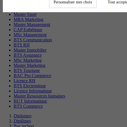
Personnaliser mes choix
Tout accept
CS Sport
Master Sport
MBA Marketing
Master Management
CAP Esthétique
MSc Management
BTS Communication
BTS RH
Master Immobilier
BTS Assurance
MSc Marketing
Master Marketing
BTS Tourisme
BAC Pro Commerce
Licence RH
BTS Electronique
Licence Informatique
Master Ressources humaines
BUT Informatique
BTS Commerce
Diplomeo
Diplômes
Bac techno