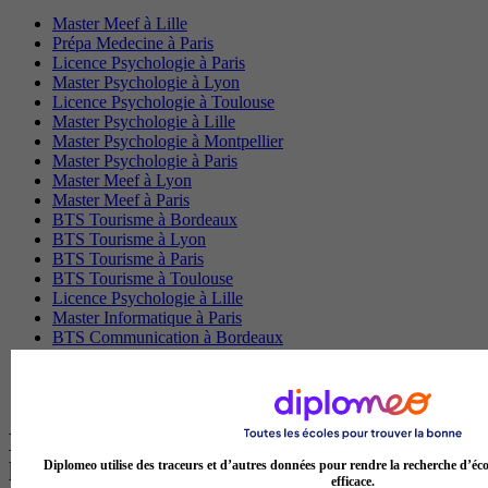
Master Meef à Lille
Prépa Medecine à Paris
Licence Psychologie à Paris
Master Psychologie à Lyon
Licence Psychologie à Toulouse
Master Psychologie à Lille
Master Psychologie à Montpellier
Master Psychologie à Paris
Master Meef à Lyon
Master Meef à Paris
BTS Tourisme à Bordeaux
BTS Tourisme à Lyon
BTS Tourisme à Paris
BTS Tourisme à Toulouse
Licence Psychologie à Lille
Master Informatique à Paris
BTS Communication à Bordeaux
Master Psychologie à Angers
BTS Communication à Lyon
BTS Ndrc à Lyon
Les intitulés de diplôme par alternance
les plus recherchés
Diplomeo utilise des traceurs et d’autres données pour rendre la recherche d’éco
efficace.