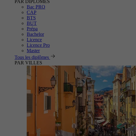
PAR DIPLÔMES
Bac PRO
CAP
BTS
BUT
Prépa
Bachelor
Licence
Licence Pro
Master
Tous les diplômes
PAR VILLES