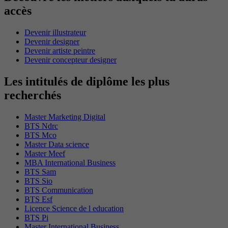
accès
Devenir illustrateur
Devenir designer
Devenir artiste peintre
Devenir concepteur designer
Les intitulés de diplôme les plus
recherchés
Master Marketing Digital
BTS Ndrc
BTS Mco
Master Data science
Master Meef
MBA International Business
BTS Sam
BTS Sio
BTS Communication
BTS Esf
Licence Science de l education
BTS Pi
Master International Business