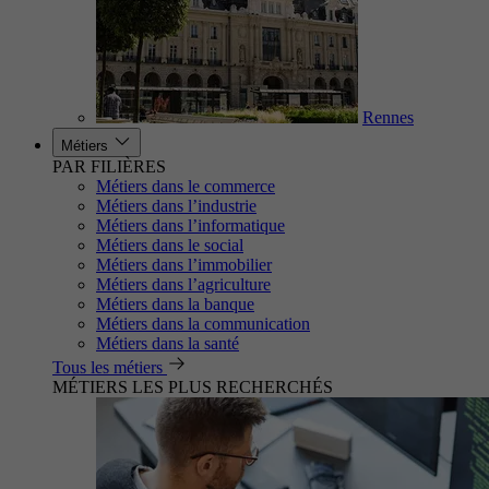
Rennes
Métiers
PAR FILIÈRES
Métiers dans le commerce
Métiers dans l’industrie
Métiers dans l’informatique
Métiers dans le social
Métiers dans l’immobilier
Métiers dans l’agriculture
Métiers dans la banque
Métiers dans la communication
Métiers dans la santé
Tous les métiers
MÉTIERS LES PLUS RECHERCHÉS