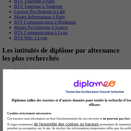
BTS Tourisme à Paris
BTS Tourisme à Toulouse
Licence Psychologie à Lille
Master Informatique à Paris
BTS Communication à Bordeaux
Master Psychologie à Angers
BTS Communication à Lyon
BTS Ndrc à Lyon
Les intitulés de diplôme par alternance
les plus recherchés
BTS Esf en alternance
BTS Dietetique en alternance
BTS Mco en alternance
BTS Pi en alternance
BTS Sp3s en alternance
Master CCA en alternance
Diplomeo utilise des traceurs et d’autres données pour rendre la recherche d’éco
BTS Ndrc en alternance
efficace.
BTS Sam en alternance
Cap Fleuriste en alternance
Cookies strictement nécessaires
BTS Sio en alternance
Ces traceurs sont nécessaires au bon fonctionnement de nos services et
ne peuvent pas être 
MSc Marketing Digital en alternance
de l'ensemble des cookies ou traceurs
Il s'agit notamment
permettant de maintenir 
BTS Gpme en alternance
pendant sa navigation sur le site, de stocker des informations temporaires telles que les préf