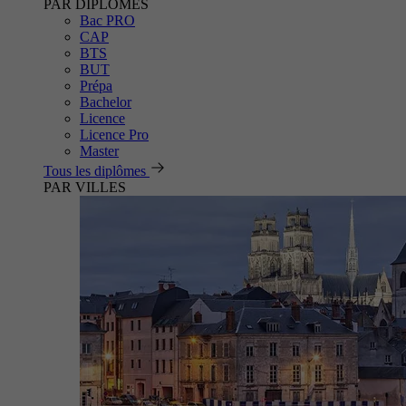
PAR DIPLÔMES
Bac PRO
CAP
BTS
BUT
Prépa
Bachelor
Licence
Licence Pro
Master
Tous les diplômes
PAR VILLES