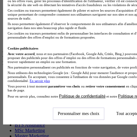
ou les offres vues, gérer les processus d'identification de l'utilisateur, vérifier s'il est conn
Cap Electricien en alternance
la sécurité du site web en détectant les tentatives d'accès frauduleux ou les violations de sécu
BTS Gpn en alternance
Ces cookies ou traceurs permettent également de piloter et suivre les sources d'acquisition d'
BTS Domotique en alternance
unique permettant de comprendre comment nos utilisateurs naviguent sur nos sites et nos ap
sources de trafic.
BAC Pro Agora en alternance
Ils nous permettent également d’observer le comportement de nos utilisateurs afin d'amélior
BTS Sta en alternance
navigation dans nos sites beaucoup plus rapide et fluide.
BTS Iris en alternance
Ces cookies ou traceurs permettent enfin de personnaliser les interfaces de consultation et d
BTS Tpl en alternance
personnalisée des offres d'emploi ou de formations proposées.
BTS Ati en alternance
Cookies publicitaires
Les diplômes par filière les plus
Avec votre accord
, nous et nos partenaires (Facebook, Google Ads, Critéo, Bing,) pouvons 
proposer des publicités pour des offres d’emploi ou des offres de formations personnalisés
recherchés
trouver rapidement un emploi ou une formation.
Nos partenaires personnalisent ces publicités en fonction de votre navigation, de votre profil
Nous utilisons des technologies Google (ex : Google Ads) pour mesurer l'audience et propos
CS Sport
personnalisés. En acceptant, vous consentez à l'utilisation de vos données par Google conf
Master Sport
confidentialité.
En savoir plus
MBA Marketing
Vous pouvez à tout moment
paramétrer vos choix
ou
retirer votre consentement
en cliqu
bas de page.
Master Management
Politique de confidentialité
Politique 
Pour en savoir plus, consultez notre
et notre
CAP Esthétique
MSc Management
BTS Communication
Personnaliser mes choix
Tout accept
BTS RH
Master Immobilier
BTS Assurance
MSc Marketing
Master Marketing