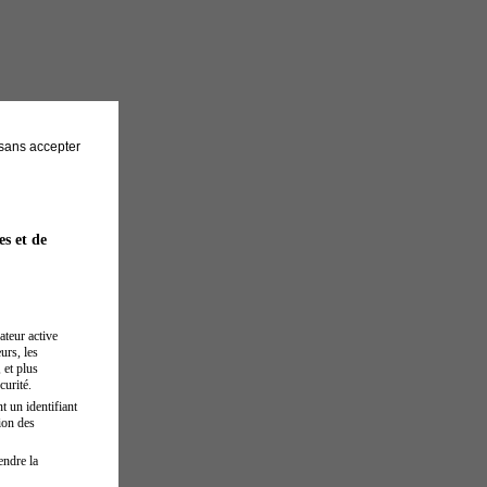
sans accepter
es et de
ateur active
urs, les
 et plus
curité.
t un identifiant
ion des
endre la