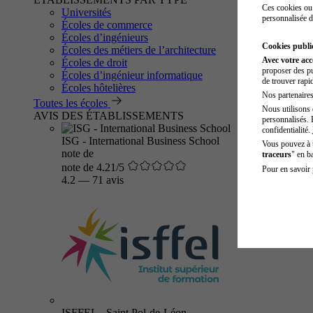
Ces cookies ou 
Universités
personnalisée d
Écoles de commerce
Écoles d’ingénieurs
Cookies public
Écoles des métiers de l’architecture
Avec votre ac
Écoles de droit
proposer des pu
Écoles d’ingénieur informatique
de trouver rapi
Écoles hôtelières
Nos partenaires 
Toutes les écoles
Nous utilisons 
AVIS DES ÉTABLISSEMENTS
personnalisés. 
confidentialité.
ISG - International Business School
Vous pouvez à
note de
traceurs
" en b
note de 4.21/5
Pour en savoir 
4.2
—
71 avis
ISFFEL - Saint Pol-de-Léon