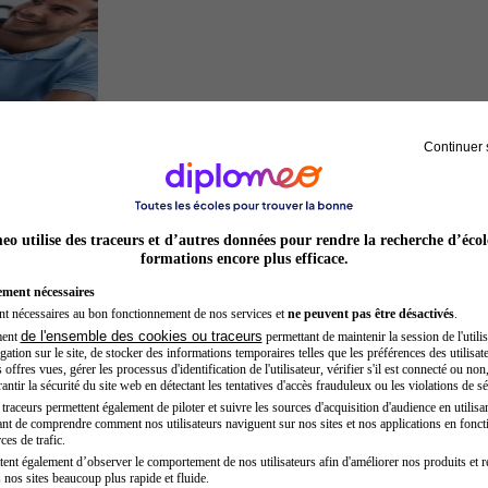
Continuer 
Kinésithérapeute sportif
o utilise des traceurs et d’autres données pour rendre la recherche d’écol
formations encore plus efficace.
ement nécessaires
nt nécessaires au bon fonctionnement de nos services et
ne peuvent pas être désactivés
.
de l'ensemble des cookies ou traceurs
ment
permettant de maintenir la session de l'utilis
ation sur le site, de stocker des informations temporaires telles que les préférences des utilisate
offres vues, gérer les processus d'identification de l'utilisateur, vérifier s'il est connecté ou non,
ntir la sécurité du site web en détectant les tentatives d'accès frauduleux ou les violations de sé
raceurs permettent également de piloter et suivre les sources d'acquisition d'audience en utilisan
nt de comprendre comment nos utilisateurs naviguent sur nos sites et nos applications en fonct
Auxiliaire de puériculture
ces de trafic.
tent également d’observer le comportement de nos utilisateurs afin d'améliorer nos produits et r
 nos sites beaucoup plus rapide et fluide.