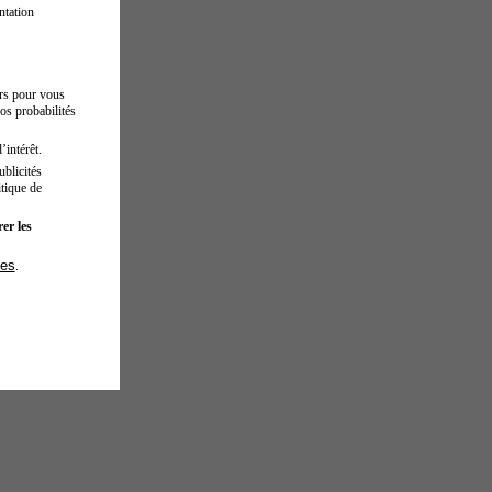
ntation
urs pour vous
os probabilités
’intérêt.
blicités
tique de
er les
ies
.