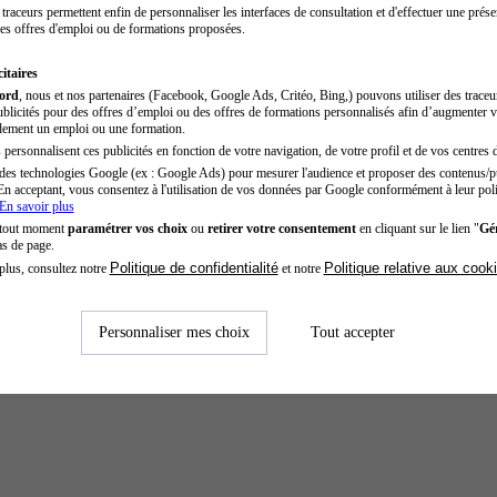
traceurs permettent enfin de personnaliser les interfaces de consultation et d'effectuer une prése
es offres d'emploi ou de formations proposées.
itaires
cord
, nous et nos partenaires (Facebook, Google Ads, Critéo, Bing,) pouvons utiliser des trace
blicités pour des offres d’emploi ou des offres de formations personnalisés afin d’augmenter v
dement un emploi ou une formation.
personnalisent ces publicités en fonction de votre navigation, de votre profil et de vos centres d
des technologies Google (ex : Google Ads) pour mesurer l'audience et proposer des contenus/pu
En acceptant, vous consentez à l'utilisation de vos données par Google conformément à leur poli
En savoir plus
 tout moment
paramétrer vos choix
ou
retirer votre consentement
en cliquant sur le lien "
Gér
as de page.
Politique de confidentialité
Politique relative aux cook
plus, consultez notre
et notre
Personnaliser mes choix
Tout accepter