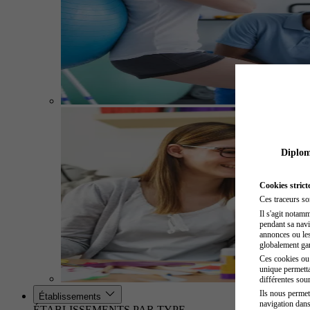
Diplome
Cookies strict
Ces traceurs so
Il s'agit notam
pendant sa navig
annonces ou les 
globalement gara
Ces cookies ou t
unique permetta
différentes sour
Ils nous permet
Établissements
navigation dans
ÉTABLISSEMENTS PAR TYPE