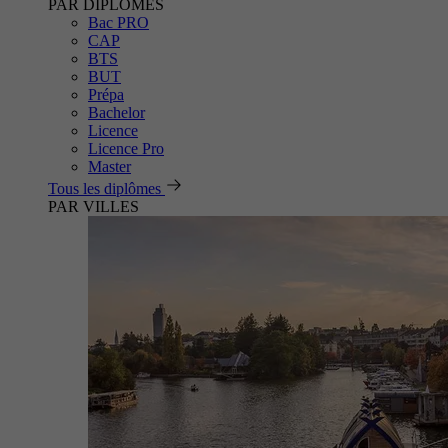
PAR DIPLÔMES
Bac PRO
CAP
BTS
BUT
Prépa
Bachelor
Licence
Licence Pro
Master
Tous les diplômes
PAR VILLES