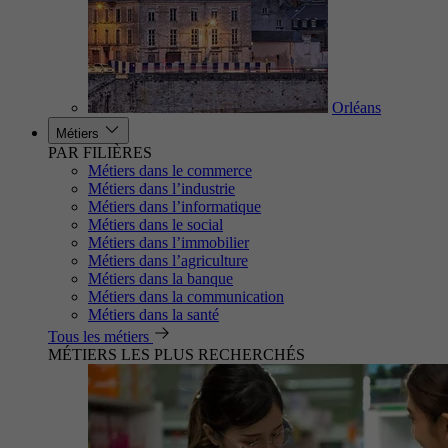
Orléans
Métiers
PAR FILIÈRES
Métiers dans le commerce
Métiers dans l’industrie
Métiers dans l’informatique
Métiers dans le social
Métiers dans l’immobilier
Métiers dans l’agriculture
Métiers dans la banque
Métiers dans la communication
Métiers dans la santé
Tous les métiers
MÉTIERS LES PLUS RECHERCHÉS