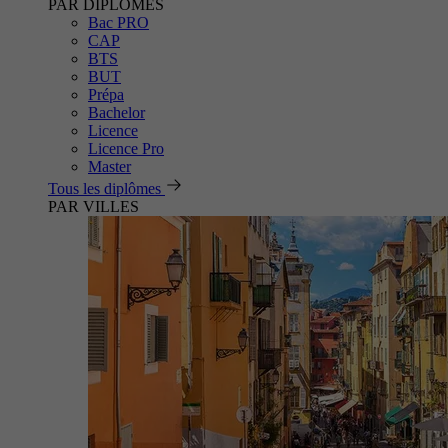
PAR DIPLÔMES
Bac PRO
CAP
BTS
BUT
Prépa
Bachelor
Licence
Licence Pro
Master
Tous les diplômes
PAR VILLES