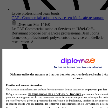
Lycée professionnel Jean Jooris
CAP - Commercialisation et services en hôtel-café-restaurant
Dives-sur-Mer 14160
Le CAP Commercialisation et Services en Hôtel-Café-
Restaurant proposé par le Lycée professionnel Jean Jooris
forme des professionnels polyvalents du service en hôtellerie-
restauration. A…
Diplomeo utilise des traceurs et d’autres données pour rendre la recherche d’éco
efficace.
Cookies strictement nécessaires
Ces traceurs sont nécessaires au bon fonctionnement de nos services et
ne peuvent pas être 
de l'ensemble des cookies ou traceurs
Il s'agit notamment
permettant de maintenir 
pendant sa navigation sur le site, de stocker des informations temporaires telles que les préf
ou les offres vues, gérer les processus d'identification de l'utilisateur, vérifier s'il est conn
Lycée professionnel Flora Tristan
la sécurité du site web en détectant les tentatives d'accès frauduleux ou les violations de sécu
CAP - Production et service en restaurations (rapide,
Ces cookies ou traceurs permettent également de piloter et suivre les sources d'acquisition d'