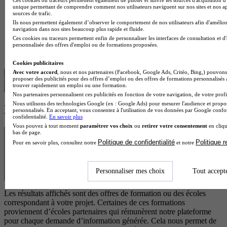
collective, cafétéria)
unique permettant de comprendre comment nos utilisateurs naviguent sur nos sites et nos ap
sources de trafic.
La Ferté Macé 61600
Ils nous permettent également d’observer le comportement de nos utilisateurs afin d'amélior
Le CAP Production et Service en Restaurations proposé par le
navigation dans nos sites beaucoup plus rapide et fluide.
Lycée professionnel Flora Tristan forme en deux ans des
Ces cookies ou traceurs permettent enfin de personnaliser les interfaces de consultation et d
personnalisée des offres d'emploi ou de formations proposées.
professionnels qualifiés capables d'intervenir dans les secteurs
de l…
Cookies publicitaires
Avec votre accord
, nous et nos partenaires (Facebook, Google Ads, Critéo, Bing,) pouvons 
Voir plus
proposer des publicités pour des offres d’emploi ou des offres de formations personnalisés
trouver rapidement un emploi ou une formation.
Trouver ma formation
Nos partenaires personnalisent ces publicités en fonction de votre navigation, de votre profil
Nous utilisons des technologies Google (ex : Google Ads) pour mesurer l'audience et propos
Les écoles à la une
personnalisés. En acceptant, vous consentez à l'utilisation de vos données par Google conf
confidentialité.
En savoir plus
Vous pouvez à tout moment
paramétrer vos choix
ou
retirer votre consentement
en cliqu
Transparence
bas de page.
Politique de confidentialité
Politique 
Pour en savoir plus, consultez notre
et notre
Personnaliser mes choix
Tout accept
Les résultats affichés sont des offres de formation ou des écoles
correspondant à votre projet. Certaines de ces formations
proviennent d’écoles partenaires qui rémunèrent notre plateforme
pour chaque demande d’information générée. Cela nous permet de