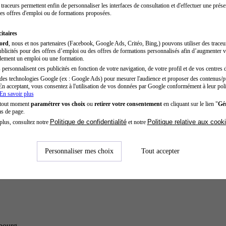
traceurs permettent enfin de personnaliser les interfaces de consultation et d'effectuer une prése
es offres d'emploi ou de formations proposées.
itaires
cord
, nous et nos partenaires (Facebook, Google Ads, Critéo, Bing,) pouvons utiliser des trace
blicités pour des offres d’emploi ou des offres de formations personnalisés afin d’augmenter v
dement un emploi ou une formation.
personnalisent ces publicités en fonction de votre navigation, de votre profil et de vos centres d
des technologies Google (ex : Google Ads) pour mesurer l'audience et proposer des contenus/pu
En acceptant, vous consentez à l'utilisation de vos données par Google conformément à leur poli
En savoir plus
 tout moment
paramétrer vos choix
ou
retirer votre consentement
en cliquant sur le lien "
Gér
as de page.
Politique de confidentialité
Politique relative aux cook
plus, consultez notre
et notre
Personnaliser mes choix
Tout accepter
sbourg