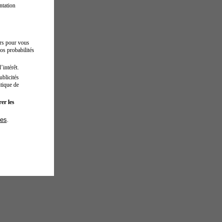
ntation
urs pour vous
os probabilités
’intérêt.
blicités
tique de
er les
ies
.