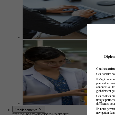
Diplome
Cookies strict
Ces traceurs so
Il s'agit notam
pendant sa navig
annonces ou les 
globalement gara
Ces cookies ou t
unique permetta
différentes sour
Ils nous permet
Établissements
navigation dans
ÉTABLISSEMENTS PAR TYPE