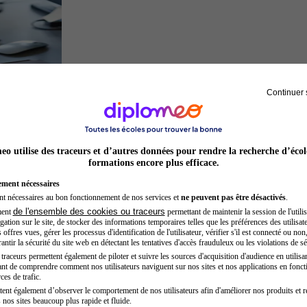
Continuer 
Développeur web
o utilise des traceurs et d’autres données pour rendre la recherche d’écol
formations encore plus efficace.
ement nécessaires
nt nécessaires au bon fonctionnement de nos services et
ne peuvent pas être désactivés
.
de l'ensemble des cookies ou traceurs
ment
permettant de maintenir la session de l'utilis
ation sur le site, de stocker des informations temporaires telles que les préférences des utilisate
offres vues, gérer les processus d'identification de l'utilisateur, vérifier s'il est connecté ou non,
ntir la sécurité du site web en détectant les tentatives d'accès frauduleux ou les violations de sé
raceurs permettent également de piloter et suivre les sources d'acquisition d'audience en utilisan
nt de comprendre comment nos utilisateurs naviguent sur nos sites et nos applications en fonct
Préparateur en pharmacie
ces de trafic.
tent également d’observer le comportement de nos utilisateurs afin d'améliorer nos produits et r
 nos sites beaucoup plus rapide et fluide.