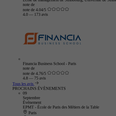
note de
note de 4.04/5
4.0
—
173 avis
Financia Business School - Paris
note de
note de 4.76/5
4.8
—
75 avis
Tous les avis
PROCHAINS ÉVÈNEMENTS
09
Septembre
Événement
EPMT - École de Paris des Métiers de la Table
Paris