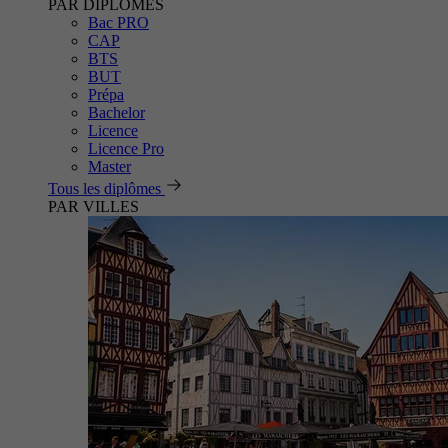
PAR DIPLÔMES
Bac PRO
CAP
BTS
BUT
Prépa
Bachelor
Licence
Licence Pro
Master
Tous les diplômes
PAR VILLES