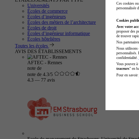
Ces cookies ou 
Universités
personnalisée d
Écoles de commerce
Écoles d’ingénieurs
Cookies public
Écoles des métiers de l’architecture
Avec votre ac
Écoles de droit
proposer des pu
Écoles d’ingénieur informatique
de trouver rapi
Écoles hôtelières
Nos partenaires 
Toutes les écoles
Nous utilisons 
AVIS DES ÉTABLISSEMENTS
personnalisés. 
confidentialité.
AFTEC - Rennes
Vous pouvez à
note de
traceurs
" en b
note de 4.3/5
Pour en savoir 
4.3
—
77 avis
Ecole de management de Strasbourg, Université de Stra