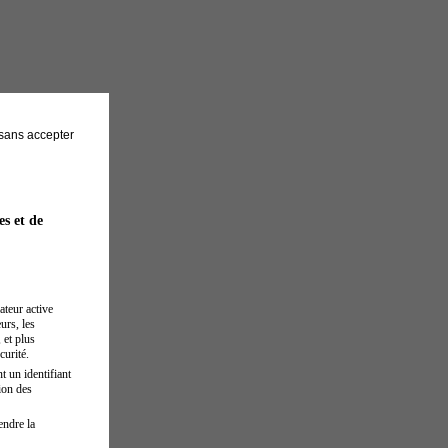
sans accepter
es et de
ateur active
urs, les
 et plus
curité.
t un identifiant
ion des
endre la