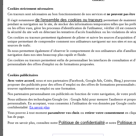
les plus recherchés
Cookies strictement nécessaires
Ces traceurs sont nécessaires au bon fonctionnement de nos services et
ne peuvent pas être 
BTS Esf en alternance
de l'ensemble des cookies ou traceurs
Il s'agit notamment
permettant de maintenir 
BTS Dietetique en alternance
pendant sa navigation sur le site, de stocker des informations temporaires telles que les préf
BTS Mco en alternance
ou les offres vues, gérer les processus d'identification de l'utilisateur, vérifier s'il est conn
BTS Pi en alternance
la sécurité du site web en détectant les tentatives d'accès frauduleux ou les violations de sécu
BTS Sp3s en alternance
Ces cookies ou traceurs permettent également de piloter et suivre les sources d'acquisition d'
unique permettant de comprendre comment nos utilisateurs naviguent sur nos sites et nos ap
Master CCA en alternance
sources de trafic.
BTS Ndrc en alternance
Ils nous permettent également d’observer le comportement de nos utilisateurs afin d'amélior
BTS Sam en alternance
navigation dans nos sites beaucoup plus rapide et fluide.
Cap Fleuriste en alternance
Ces cookies ou traceurs permettent enfin de personnaliser les interfaces de consultation et d
BTS Sio en alternance
personnalisée des offres d'emploi ou de formations proposées.
MSc Marketing Digital en alternance
BTS Gpme en alternance
Cookies publicitaires
Cap Electricien en alternance
Avec votre accord
, nous et nos partenaires (Facebook, Google Ads, Critéo, Bing,) pouvons 
proposer des publicités pour des offres d’emploi ou des offres de formations personnalisés
BTS Gpn en alternance
trouver rapidement un emploi ou une formation.
BTS Domotique en alternance
Nos partenaires personnalisent ces publicités en fonction de votre navigation, de votre profil
BAC Pro Agora en alternance
Nous utilisons des technologies Google (ex : Google Ads) pour mesurer l'audience et propos
BTS Sta en alternance
personnalisés. En acceptant, vous consentez à l'utilisation de vos données par Google conf
confidentialité.
En savoir plus
BTS Iris en alternance
Vous pouvez à tout moment
paramétrer vos choix
ou
retirer votre consentement
en cliqu
BTS Tpl en alternance
bas de page.
BTS Ati en alternance
Politique de confidentialité
Politique 
Pour en savoir plus, consultez notre
et notre
Les diplômes par filière les plus