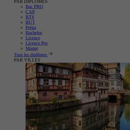
PAR DIPLÔMES
Bac PRO
CAP
BTS
BUT
Prépa
Bachelor
Licence
Licence Pro
Master
Tous les diplômes
PAR VILLES