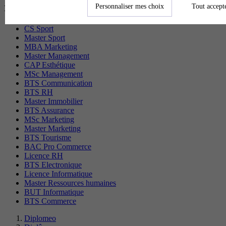
recherchés
Personnaliser mes choix
Tout accept
CS Sport
Master Sport
MBA Marketing
Master Management
CAP Esthétique
MSc Management
BTS Communication
BTS RH
Master Immobilier
BTS Assurance
MSc Marketing
Master Marketing
BTS Tourisme
BAC Pro Commerce
Licence RH
BTS Electronique
Licence Informatique
Master Ressources humaines
BUT Informatique
BTS Commerce
Diplomeo