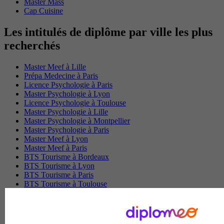
Master Mass
Cap Cuisine
Les intitulés de diplôme par ville les plus
recherchés
Master Meef à Lille
Prépa Medecine à Paris
Licence Psychologie à Paris
Master Psychologie à Lyon
Licence Psychologie à Toulouse
Master Psychologie à Lille
Master Psychologie à Montpellier
Master Psychologie à Paris
Master Meef à Lyon
Master Meef à Paris
BTS Tourisme à Bordeaux
BTS Tourisme à Lyon
BTS Tourisme à Paris
BTS Tourisme à Toulouse
Licence Psychologie à Lille
Master Informatique à Paris
BTS Communication à Bordeaux
Master Psychologie à Angers