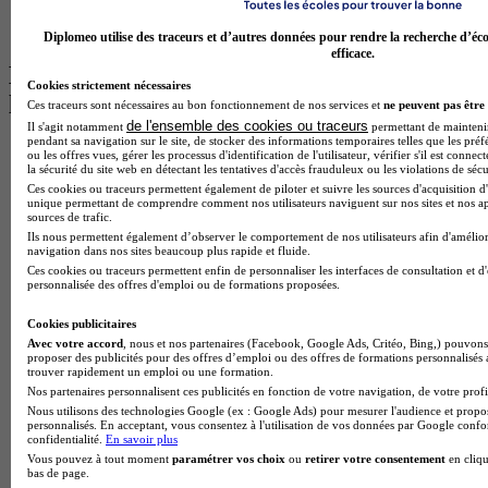
BTS Communication à Lyon
BTS Ndrc à Lyon
Diplomeo utilise des traceurs et d’autres données pour rendre la recherche d’éco
efficace.
Les intitulés de diplôme par alternance
Cookies strictement nécessaires
les plus recherchés
Ces traceurs sont nécessaires au bon fonctionnement de nos services et
ne peuvent pas être 
de l'ensemble des cookies ou traceurs
Il s'agit notamment
permettant de maintenir 
pendant sa navigation sur le site, de stocker des informations temporaires telles que les préf
BTS Esf en alternance
ou les offres vues, gérer les processus d'identification de l'utilisateur, vérifier s'il est conn
BTS Dietetique en alternance
la sécurité du site web en détectant les tentatives d'accès frauduleux ou les violations de sécu
BTS Mco en alternance
Ces cookies ou traceurs permettent également de piloter et suivre les sources d'acquisition d'
unique permettant de comprendre comment nos utilisateurs naviguent sur nos sites et nos ap
BTS Pi en alternance
sources de trafic.
BTS Sp3s en alternance
Ils nous permettent également d’observer le comportement de nos utilisateurs afin d'amélior
Master CCA en alternance
navigation dans nos sites beaucoup plus rapide et fluide.
BTS Ndrc en alternance
Ces cookies ou traceurs permettent enfin de personnaliser les interfaces de consultation et d
personnalisée des offres d'emploi ou de formations proposées.
BTS Sam en alternance
Cap Fleuriste en alternance
Cookies publicitaires
BTS Sio en alternance
Avec votre accord
, nous et nos partenaires (Facebook, Google Ads, Critéo, Bing,) pouvons 
MSc Marketing Digital en alternance
proposer des publicités pour des offres d’emploi ou des offres de formations personnalisés
BTS Gpme en alternance
trouver rapidement un emploi ou une formation.
Cap Electricien en alternance
Nos partenaires personnalisent ces publicités en fonction de votre navigation, de votre profil
BTS Gpn en alternance
Nous utilisons des technologies Google (ex : Google Ads) pour mesurer l'audience et propos
BTS Domotique en alternance
personnalisés. En acceptant, vous consentez à l'utilisation de vos données par Google conf
confidentialité.
En savoir plus
BAC Pro Agora en alternance
Vous pouvez à tout moment
paramétrer vos choix
ou
retirer votre consentement
en cliqu
BTS Sta en alternance
bas de page.
BTS Iris en alternance