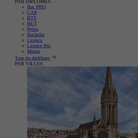
PAR DIPLÔMES
Bac PRO
CAP
BTS
BUT
Prépa
Bachelor
Licence
Licence Pro
Master
Tous les diplômes
PAR VILLES