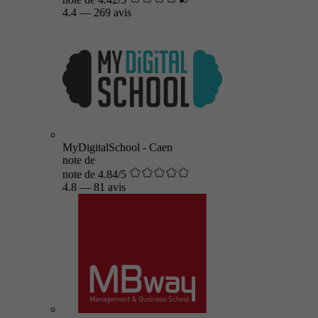
4.4
—
269 avis
MyDigitalSchool - Caen
note de
note de 4.84/5
4.8
—
81 avis