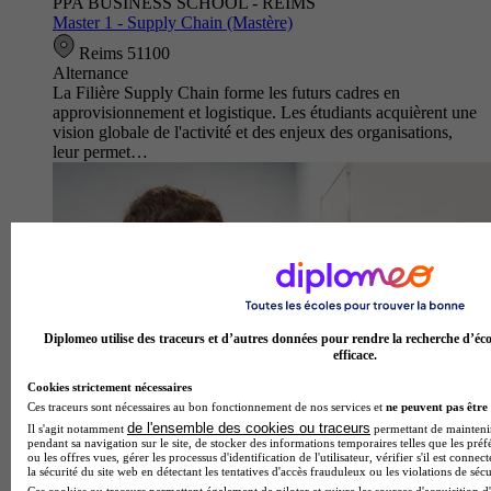
PPA BUSINESS SCHOOL - REIMS
Master 1 - Supply Chain (Mastère)
Reims 51100
Alternance
La Filière Supply Chain forme les futurs cadres en
approvisionnement et logistique. Les étudiants acquièrent une
vision globale de l'activité et des enjeux des organisations,
leur permet…
Diplomeo utilise des traceurs et d’autres données pour rendre la recherche d’éco
efficace.
Cookies strictement nécessaires
Ces traceurs sont nécessaires au bon fonctionnement de nos services et
ne peuvent pas être 
de l'ensemble des cookies ou traceurs
Il s'agit notamment
permettant de maintenir 
pendant sa navigation sur le site, de stocker des informations temporaires telles que les préf
ou les offres vues, gérer les processus d'identification de l'utilisateur, vérifier s'il est conn
la sécurité du site web en détectant les tentatives d'accès frauduleux ou les violations de sécu
Ces cookies ou traceurs permettent également de piloter et suivre les sources d'acquisition d'