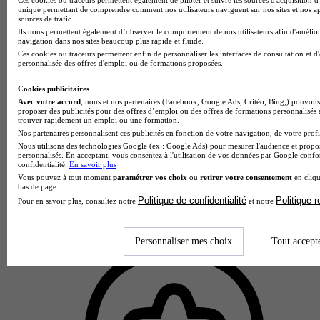
unique permettant de comprendre comment nos utilisateurs naviguent sur nos sites et nos ap
sources de trafic.
Ils nous permettent également d’observer le comportement de nos utilisateurs afin d'amélior
navigation dans nos sites beaucoup plus rapide et fluide.
Ces cookies ou traceurs permettent enfin de personnaliser les interfaces de consultation et d
personnalisée des offres d'emploi ou de formations proposées.
Cookies publicitaires
Avec votre accord
, nous et nos partenaires (Facebook, Google Ads, Critéo, Bing,) pouvons 
proposer des publicités pour des offres d’emploi ou des offres de formations personnalisés
trouver rapidement un emploi ou une formation.
Nos partenaires personnalisent ces publicités en fonction de votre navigation, de votre profil
Nous utilisons des technologies Google (ex : Google Ads) pour mesurer l'audience et propos
personnalisés. En acceptant, vous consentez à l'utilisation de vos données par Google conf
confidentialité.
En savoir plus
Vous pouvez à tout moment
paramétrer vos choix
ou
retirer votre consentement
en cliqu
bas de page.
Politique de confidentialité
Politique 
Pour en savoir plus, consultez notre
et notre
Personnaliser mes choix
Tout accept