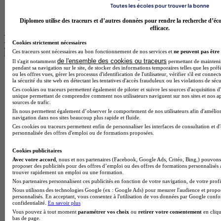
Master Psychologie à Angers
BTS Communication à Lyon
BTS Ndrc à Lyon
Diplomeo utilise des traceurs et d’autres données pour rendre la recherche d’éco
efficace.
Les intitulés de diplôme par alternance
Cookies strictement nécessaires
les plus recherchés
Ces traceurs sont nécessaires au bon fonctionnement de nos services et
ne peuvent pas être 
de l'ensemble des cookies ou traceurs
Il s'agit notamment
permettant de maintenir 
pendant sa navigation sur le site, de stocker des informations temporaires telles que les préf
BTS Esf en alternance
ou les offres vues, gérer les processus d'identification de l'utilisateur, vérifier s'il est conn
la sécurité du site web en détectant les tentatives d'accès frauduleux ou les violations de sécu
BTS Dietetique en alternance
Ces cookies ou traceurs permettent également de piloter et suivre les sources d'acquisition d'
BTS Mco en alternance
unique permettant de comprendre comment nos utilisateurs naviguent sur nos sites et nos ap
BTS Pi en alternance
sources de trafic.
BTS Sp3s en alternance
Ils nous permettent également d’observer le comportement de nos utilisateurs afin d'amélior
Master CCA en alternance
navigation dans nos sites beaucoup plus rapide et fluide.
BTS Ndrc en alternance
Ces cookies ou traceurs permettent enfin de personnaliser les interfaces de consultation et d
personnalisée des offres d'emploi ou de formations proposées.
BTS Sam en alternance
Cap Fleuriste en alternance
Cookies publicitaires
BTS Sio en alternance
Avec votre accord
, nous et nos partenaires (Facebook, Google Ads, Critéo, Bing,) pouvons 
MSc Marketing Digital en alternance
proposer des publicités pour des offres d’emploi ou des offres de formations personnalisés
BTS Gpme en alternance
trouver rapidement un emploi ou une formation.
Cap Electricien en alternance
Nos partenaires personnalisent ces publicités en fonction de votre navigation, de votre profil
BTS Gpn en alternance
Nous utilisons des technologies Google (ex : Google Ads) pour mesurer l'audience et propos
personnalisés. En acceptant, vous consentez à l'utilisation de vos données par Google conf
BTS Domotique en alternance
confidentialité.
En savoir plus
BAC Pro Agora en alternance
Vous pouvez à tout moment
paramétrer vos choix
ou
retirer votre consentement
en cliqu
BTS Sta en alternance
bas de page.