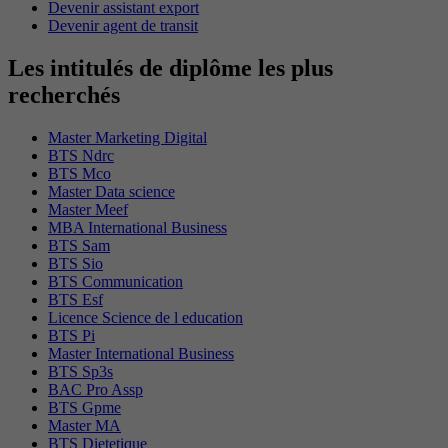
Devenir assistant export
Devenir agent de transit
Les intitulés de diplôme les plus
recherchés
Master Marketing Digital
BTS Ndrc
BTS Mco
Master Data science
Master Meef
MBA International Business
BTS Sam
BTS Sio
BTS Communication
BTS Esf
Licence Science de l education
BTS Pi
Master International Business
BTS Sp3s
BAC Pro Assp
BTS Gpme
Master MA
BTS Dietetique