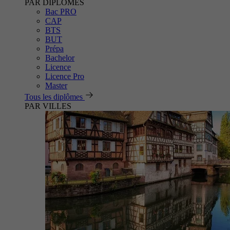
PAR DIPLÔMES
Bac PRO
CAP
BTS
BUT
Prépa
Bachelor
Licence
Licence Pro
Master
Tous les diplômes
PAR VILLES