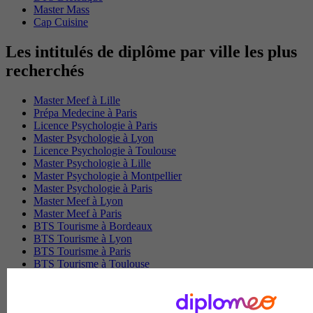
Master Mass
Cap Cuisine
Les intitulés de diplôme par ville les plus
recherchés
Master Meef à Lille
Prépa Medecine à Paris
Licence Psychologie à Paris
Master Psychologie à Lyon
Licence Psychologie à Toulouse
Master Psychologie à Lille
Master Psychologie à Montpellier
Master Psychologie à Paris
Master Meef à Lyon
Master Meef à Paris
BTS Tourisme à Bordeaux
BTS Tourisme à Lyon
BTS Tourisme à Paris
BTS Tourisme à Toulouse
Licence Psychologie à Lille
Master Informatique à Paris
BTS Communication à Bordeaux