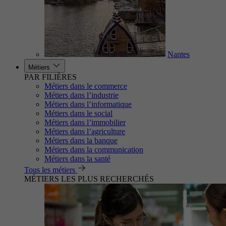
Nantes
Métiers
PAR FILIÈRES
Métiers dans le commerce
Métiers dans l’industrie
Métiers dans l’informatique
Métiers dans le social
Métiers dans l’immobilier
Métiers dans l’agriculture
Métiers dans la banque
Métiers dans la communication
Métiers dans la santé
Tous les métiers
MÉTIERS LES PLUS RECHERCHÉS