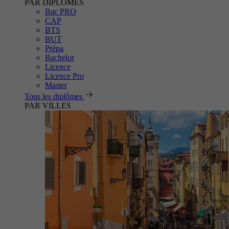
PAR DIPLÔMES
Bac PRO
CAP
BTS
BUT
Prépa
Bachelor
Licence
Licence Pro
Master
Tous les diplômes
PAR VILLES