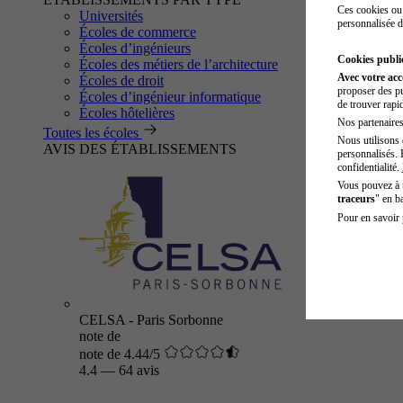
Ces cookies ou 
Universités
personnalisée d
Écoles de commerce
Écoles d’ingénieurs
Cookies public
Écoles des métiers de l’architecture
Avec votre ac
Écoles de droit
proposer des pu
Écoles d’ingénieur informatique
de trouver rapi
Écoles hôtelières
Nos partenaires 
Toutes les écoles
Nous utilisons 
AVIS DES ÉTABLISSEMENTS
personnalisés. 
confidentialité.
Vous pouvez à
traceurs
" en b
Pour en savoir 
CELSA - Paris Sorbonne
note de
note de 4.44/5
4.4
—
64 avis