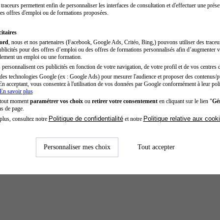
traceurs permettent enfin de personnaliser les interfaces de consultation et d'effectuer une prése
es offres d'emploi ou de formations proposées.
itaires
cord
, nous et nos partenaires (Facebook, Google Ads, Critéo, Bing,) pouvons utiliser des trace
blicités pour des offres d’emploi ou des offres de formations personnalisés afin d’augmenter v
dement un emploi ou une formation.
personnalisent ces publicités en fonction de votre navigation, de votre profil et de vos centres d
des technologies Google (ex : Google Ads) pour mesurer l'audience et proposer des contenus/pu
En acceptant, vous consentez à l'utilisation de vos données par Google conformément à leur poli
En savoir plus
 tout moment
paramétrer vos choix
ou
retirer votre consentement
en cliquant sur le lien "
Gér
as de page.
Politique de confidentialité
Politique relative aux cook
plus, consultez notre
et notre
Personnaliser mes choix
Tout accepter