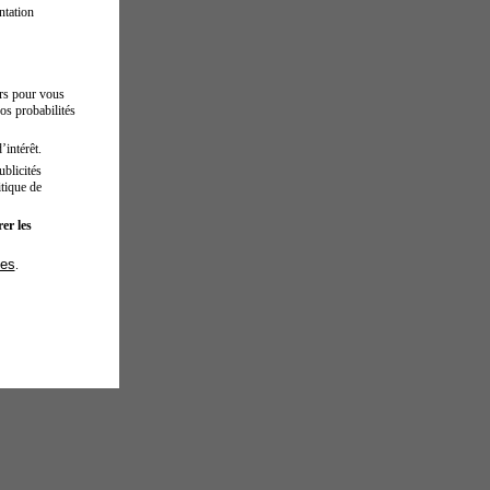
ntation
urs pour vous
os probabilités
’intérêt.
blicités
tique de
er les
ies
.