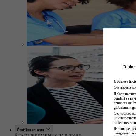
Diplome
Cookies strict
Ces traceurs so
Il s'agit notam
pendant sa navig
annonces ou les 
globalement gara
Ces cookies ou t
unique permetta
différentes sour
Ils nous permet
Établissements
navigation dans
ÉTABLISSEMENTS PAR TYPE