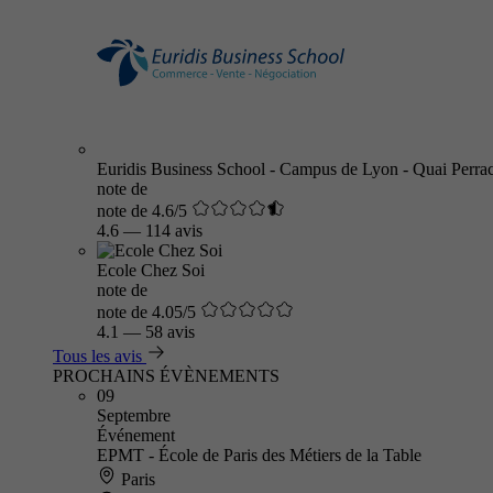
Euridis Business School - Campus de Lyon - Quai Perra
note de
note de 4.6/5
4.6
—
114 avis
Ecole Chez Soi
note de
note de 4.05/5
4.1
—
58 avis
Tous les avis
PROCHAINS ÉVÈNEMENTS
09
Septembre
Événement
EPMT - École de Paris des Métiers de la Table
Paris