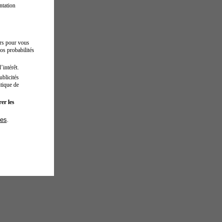
ntation
urs pour vous
os probabilités
’intérêt.
blicités
tique de
er les
ies
.