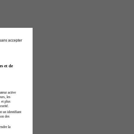
sans accepter
es et de
ateur active
urs, les
 et plus
curité.
t un identifiant
ion des
endre la