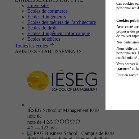
Ces cookies ou 
Universités
personnalisée d
Écoles de commerce
Écoles d’ingénieurs
Cookies public
Écoles des métiers de l’architecture
Avec votre ac
Écoles de droit
proposer des pu
Écoles d’ingénieur informatique
de trouver rapi
Écoles hôtelières
Nos partenaires 
Toutes les écoles
Nous utilisons 
AVIS DES ÉTABLISSEMENTS
personnalisés. 
confidentialité.
Vous pouvez à
traceurs
" en b
Pour en savoir 
IÉSEG School of Management Paris
note de
note de 4.2/5
4.2
—
122 avis
IPAG Business School - Campus de Paris