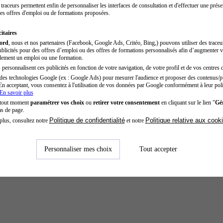
traceurs permettent enfin de personnaliser les interfaces de consultation et d'effectuer une prése
es offres d'emploi ou de formations proposées.
itaires
cord
, nous et nos partenaires (Facebook, Google Ads, Critéo, Bing,) pouvons utiliser des trace
blicités pour des offres d’emploi ou des offres de formations personnalisés afin d’augmenter v
dement un emploi ou une formation.
personnalisent ces publicités en fonction de votre navigation, de votre profil et de vos centres d
des technologies Google (ex : Google Ads) pour mesurer l'audience et proposer des contenus/pu
En acceptant, vous consentez à l'utilisation de vos données par Google conformément à leur poli
En savoir plus
 tout moment
paramétrer vos choix
ou
retirer votre consentement
en cliquant sur le lien "
Gér
as de page.
Politique de confidentialité
Politique relative aux cook
plus, consultez notre
et notre
Personnaliser mes choix
Tout accepter