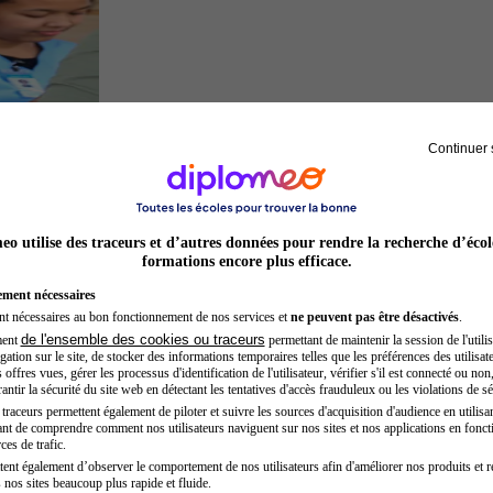
Continuer 
Secrétaire médicale
o utilise des traceurs et d’autres données pour rendre la recherche d’écol
formations encore plus efficace.
ement nécessaires
nt nécessaires au bon fonctionnement de nos services et
ne peuvent pas être désactivés
.
de l'ensemble des cookies ou traceurs
ment
permettant de maintenir la session de l'utilis
ation sur le site, de stocker des informations temporaires telles que les préférences des utilisate
offres vues, gérer les processus d'identification de l'utilisateur, vérifier s'il est connecté ou non,
ntir la sécurité du site web en détectant les tentatives d'accès frauduleux ou les violations de sé
raceurs permettent également de piloter et suivre les sources d'acquisition d'audience en utilisan
nt de comprendre comment nos utilisateurs naviguent sur nos sites et nos applications en fonct
Architecte
ces de trafic.
tent également d’observer le comportement de nos utilisateurs afin d'améliorer nos produits et r
 nos sites beaucoup plus rapide et fluide.