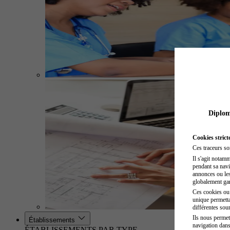
Diplome
Cookies strict
Ces traceurs so
Il s'agit notam
pendant sa navig
annonces ou les 
globalement gara
Ces cookies ou t
unique permetta
différentes sour
Ils nous permet
Établissements
navigation dans
ÉTABLISSEMENTS PAR TYPE