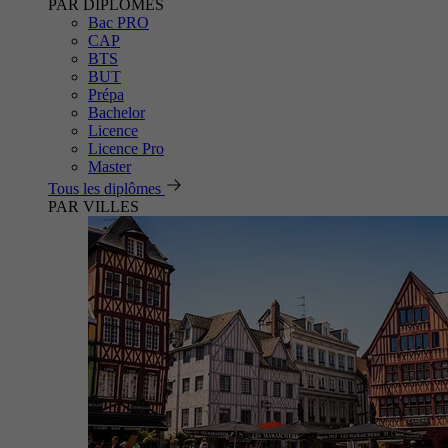
PAR DIPLÔMES
Bac PRO
CAP
BTS
BUT
Prépa
Bachelor
Licence
Licence Pro
Master
Tous les diplômes
PAR VILLES