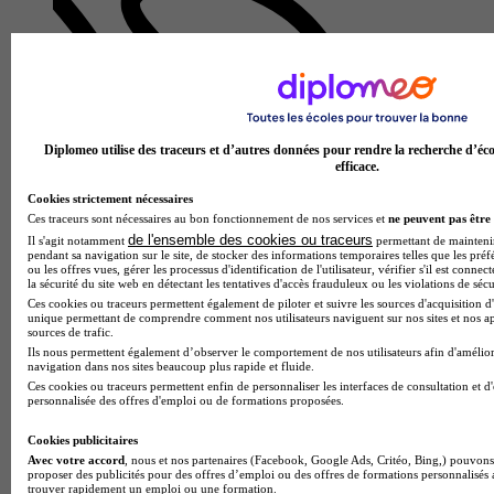
Diplomeo utilise des traceurs et d’autres données pour rendre la recherche d’éco
efficace.
Cookies strictement nécessaires
Ces traceurs sont nécessaires au bon fonctionnement de nos services et
ne peuvent pas être 
de l'ensemble des cookies ou traceurs
Il s'agit notamment
permettant de maintenir 
pendant sa navigation sur le site, de stocker des informations temporaires telles que les préf
ou les offres vues, gérer les processus d'identification de l'utilisateur, vérifier s'il est conn
la sécurité du site web en détectant les tentatives d'accès frauduleux ou les violations de sécu
Ces cookies ou traceurs permettent également de piloter et suivre les sources d'acquisition d'
unique permettant de comprendre comment nos utilisateurs naviguent sur nos sites et nos ap
sources de trafic.
IUT
Ils nous permettent également d’observer le comportement de nos utilisateurs afin d'amélior
navigation dans nos sites beaucoup plus rapide et fluide.
Aucun avis
Ces cookies ou traceurs permettent enfin de personnaliser les interfaces de consultation et d
personnalisée des offres d'emploi ou de formations proposées.
Cuffies
Cookies publicitaires
Avec votre accord
, nous et nos partenaires (Facebook, Google Ads, Critéo, Bing,) pouvons 
proposer des publicités pour des offres d’emploi ou des offres de formations personnalisés
trouver rapidement un emploi ou une formation.