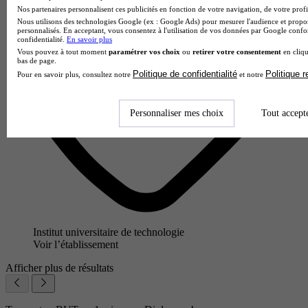
Nos partenaires personnalisent ces publicités en fonction de votre navigation, de votre profil
Nous utilisons des technologies Google (ex : Google Ads) pour mesurer l'audience et propos
personnalisés. En acceptant, vous consentez à l'utilisation de vos données par Google conf
confidentialité.
En savoir plus
Vous pouvez à tout moment
paramétrer vos choix
ou
retirer votre consentement
en cliqu
bas de page.
Politique de confidentialité
Politique 
Pour en savoir plus, consultez notre
et notre
Personnaliser mes choix
Tout accept
Institut universitaire de technologie
Voir l’établissement
Afficher plus de résultats