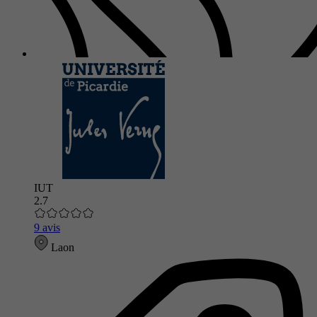
IUT
2.7
9 avis
Laon