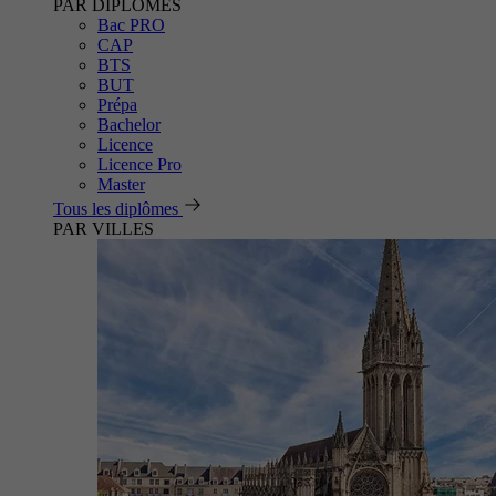
PAR DIPLÔMES
Bac PRO
CAP
BTS
BUT
Prépa
Bachelor
Licence
Licence Pro
Master
Tous les diplômes
PAR VILLES