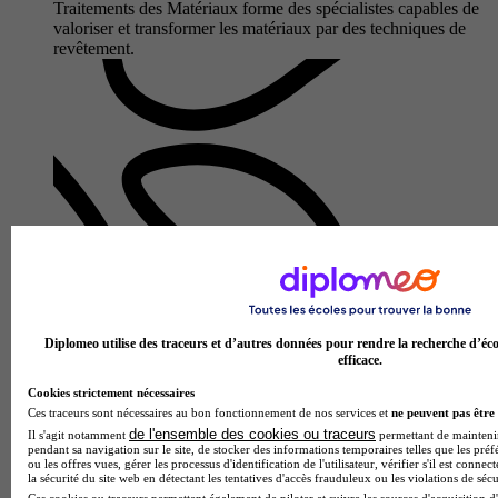
Traitements des Matériaux forme des spécialistes capables de
valoriser et transformer les matériaux par des techniques de
revêtement.
Lycée polyvalent Saint-Jean-Baptiste de La Salle
Bac pro - Maintenance des systèmes de production connectés
Diplomeo utilise des traceurs et d’autres données pour rendre la recherche d’éco
efficace.
2.5
Cookies strictement nécessaires
2 avis
Ces traceurs sont nécessaires au bon fonctionnement de nos services et
ne peuvent pas être 
de l'ensemble des cookies ou traceurs
Il s'agit notamment
permettant de maintenir 
Reims 51100
pendant sa navigation sur le site, de stocker des informations temporaires telles que les préf
Le Bac professionnel Maintenance des Systèmes de
ou les offres vues, gérer les processus d'identification de l'utilisateur, vérifier s'il est conn
Production Connectés du Lycée polyvalent Saint-Jean-
la sécurité du site web en détectant les tentatives d'accès frauduleux ou les violations de sécu
Baptiste de La Salle forme des techniciens polyvalents
Ces cookies ou traceurs permettent également de piloter et suivre les sources d'acquisition d'