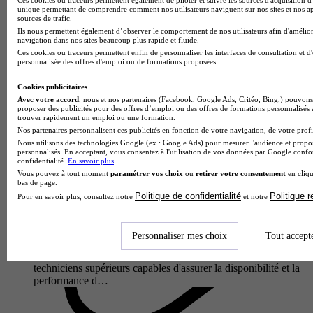
unique permettant de comprendre comment nos utilisateurs naviguent sur nos sites et nos ap
capables de garantir la contin…
sources de trafic.
Ils nous permettent également d’observer le comportement de nos utilisateurs afin d'amélior
navigation dans nos sites beaucoup plus rapide et fluide.
Ces cookies ou traceurs permettent enfin de personnaliser les interfaces de consultation et d
personnalisée des offres d'emploi ou de formations proposées.
Cookies publicitaires
Avec votre accord
, nous et nos partenaires (Facebook, Google Ads, Critéo, Bing,) pouvons 
proposer des publicités pour des offres d’emploi ou des offres de formations personnalisés
trouver rapidement un emploi ou une formation.
Nos partenaires personnalisent ces publicités en fonction de votre navigation, de votre profil
Nous utilisons des technologies Google (ex : Google Ads) pour mesurer l'audience et propos
personnalisés. En acceptant, vous consentez à l'utilisation de vos données par Google conf
confidentialité.
En savoir plus
Vous pouvez à tout moment
paramétrer vos choix
ou
retirer votre consentement
en cliqu
bas de page.
Lycée Joliot Curie
Politique de confidentialité
Politique 
Pour en savoir plus, consultez notre
et notre
BTS - Maintenance des systèmes option A systèmes de
production
Hirson 02500
Personnaliser mes choix
Tout accept
Le BTS Maintenance des Systèmes option A Systèmes de
Production proposé par le Lycée Joliot Curie forme des
techniciens supérieurs capables d'assurer la disponibilité et la
performance d…